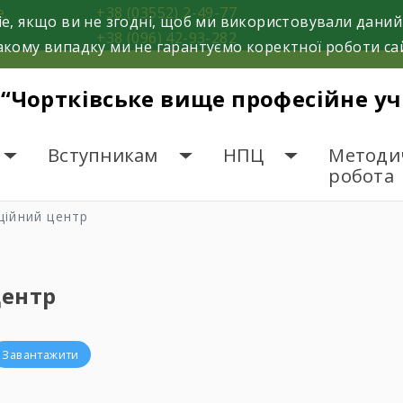
е.
+38 (03552) 2-49-77
e, якщо ви не згодні, щоб ми використовували даний
+38 (096) 42-93-282
кому випадку ми не гарантуємо коректної роботи са
 “Чортківське вище професійне у
Вступникам
НПЦ
Методи
робота
ційний центр
центр
Завантажити