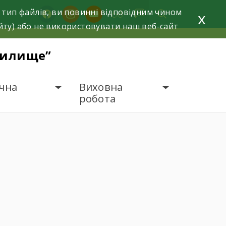
 тип файлів, ви повинні відповідним чином
facebook
instagram
youtube
x
йту) або не використовувати наш веб-сайт
чилище”
чна
Виховна
робота