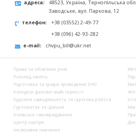
aдресa:
48523, Україна, Тернопільська обл.
Заводське, вул. Паркова, 12
телефон:
+38 (03552) 2-49-77
+38 (096) 42-93-282
e-mail:
chvpu_bill@ukr.net
Права та обов’язки учня
Мет
Розклад занять
Пар
Підготовка та графік проведення ЗНО
Мат
Конкурси фахової майстерності
404
Художня самодіяльність та гурткова робота
Іст
Гуртожиток та їдальня
Між
Учнівське самоврядування
Пра
Центр кар’єри
Док
Інклюзивне навчання