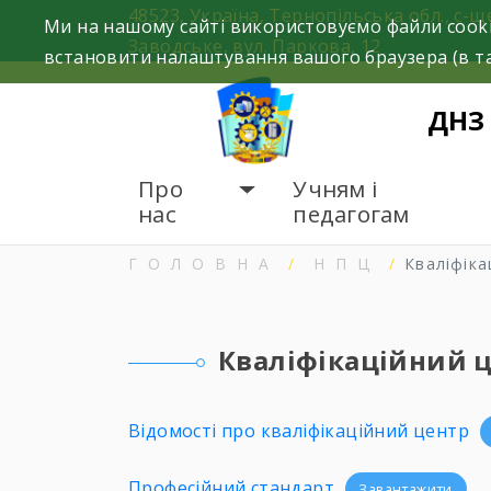
Skip
48523, Україна, Тернопільська обл., с-щ
Ми на нашому сайті використовуємо файли cooki
to
Заводське, вул. Паркова, 12
встановити налаштування вашого браузера (в та
content
ДНЗ
Про
Учням і
нас
педагогам
ГОЛОВНА
НПЦ
Кваліфіка
Кваліфікаційний 
Відомості про кваліфікаційний центр
Професійний стандарт
Завантажити