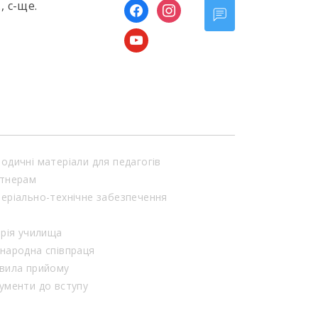
, с-ще.
facebook
instagram
youtube
одичні матеріали для педагогів
тнерам
еріально-технічне забезпечення
орія училища
народна співпраця
вила прийому
ументи до вступу