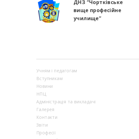
ДНЗ “Чортківське
вище професійне
училище”
Учням і педагогам
Вступникам
Новини
НПЦ
Адміністрація та викладачі
Галерея
Контакти
Звіти
Професії