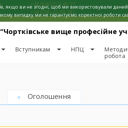
е.
+38 (03552) 2-49-77
e, якщо ви не згодні, щоб ми використовували даний
+38 (096) 42-93-282
кому випадку ми не гарантуємо коректної роботи са
 “Чортківське вище професійне у
Вступникам
НПЦ
Методи
робота
Оголошення