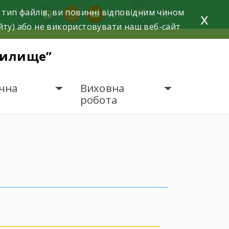
 тип файлів, ви повинні відповідним чином
facebook
instagram
youtube
x
йту) або не використовувати наш веб-сайт
чилище”
чна
Виховна
робота