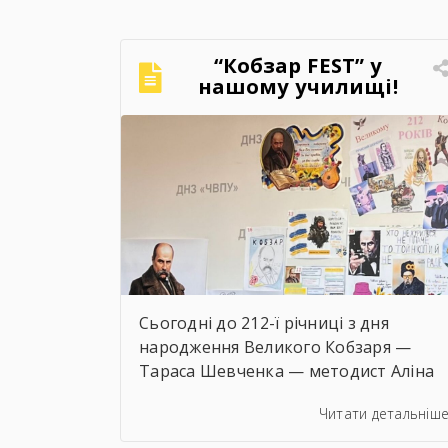
“Кобзар FEST” у
нашому училищі!
Сьогодні до 212-ї річниці з дня
народження Великого Кобзаря —
Тараса Шевченка — методист Аліна
БАБЕНКО провела для учнів/учениць 
Читати детальніш
педагогів нашого навчального
закладу інтерактивний захід «Кобзар