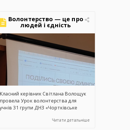
Волонтерство — це про
людей і єдність
Класний керівник Світлана Волощук
провела Урок волонтерства для
учнів 31 групи ДНЗ «Чортківське
вище професійне училище». Навіть
Читати детальніше
погодні умови не стали на заваді —
урок відбувся онлайн, у живому