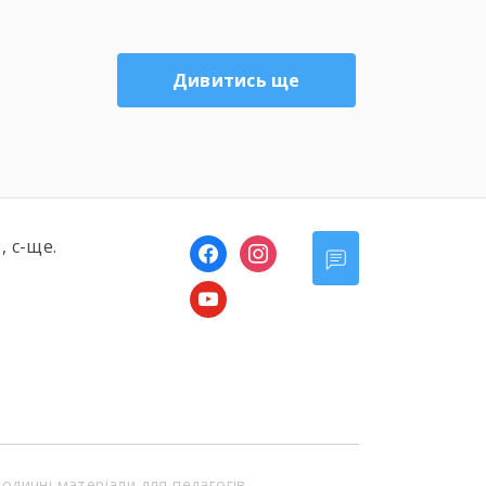
підтвердити: мова — це не просто
засіб спілкування, це наша душа,
наша історія, наша зброя та наша
Дивитись ще
єдність.Цей день став ще одним
доказом того, що українська мова —
це код нашої […]
, с-ще.
facebook
instagram
youtube
одичні матеріали для педагогів