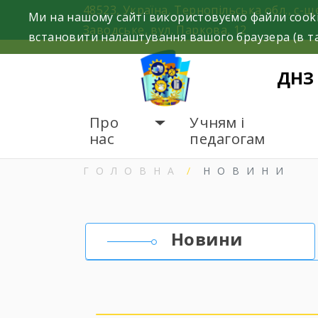
Skip
48523, Україна, Тернопільська обл., с-щ
Ми на нашому сайті використовуємо файли cooki
to
Заводське, вул. Паркова, 12
встановити налаштування вашого браузера (в та
content
ДНЗ
Про
Учням і
нас
педагогам
ГОЛОВНА
НОВИНИ
Новини