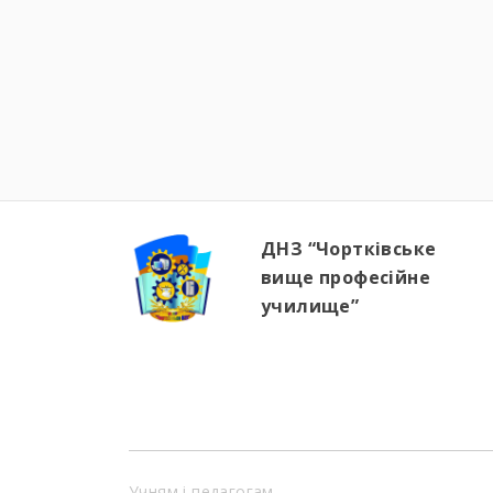
віртуозом святкового настрою. ✨
Творча частина: педагоги власноруч
створювали різдвяні композиції:
ялинкові гілочки, краса різдвяної
пуансетії, кульки й мерехтіння свічок
надихали нас на нові ідеї та дарували
відчуття єдності. […]
ДНЗ “Чортківське
вище професійне
училище”
Учням і педагогам