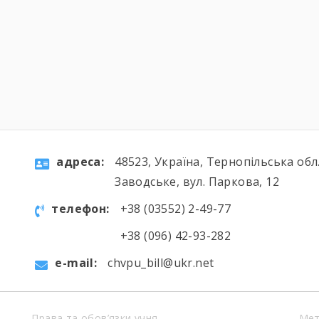
програмі також були карпатський
чан, сауна та басейн — саме те, що
потрібно після активних мандрівок,
щоб відпочити, оздоровитися та
набратися сил.Особлива подяка
Світлані Волощук, Юрію Шамрилу […]
aдресa:
48523, Україна, Тернопільська обл.
Заводське, вул. Паркова, 12
телефон:
+38 (03552) 2-49-77
+38 (096) 42-93-282
e-mail:
chvpu_bill@ukr.net
Права та обов’язки учня
Мет