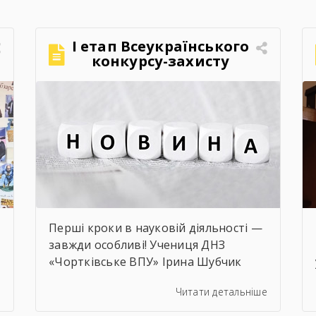
І етап Всеукраїнського
конкурсу-захисту
науково-
дослідницьких робіт
учнів-членів МАН
Перші кроки в науковій діяльності —
завжди особливі! Учениця ДНЗ
«Чортківське ВПУ» Ірина Шубчик
і
взяла участь у І етапі конкурсу-
е
Читати детальніше
захисту науково-дослідницьких робіт
на тему: «Сучасний стан та