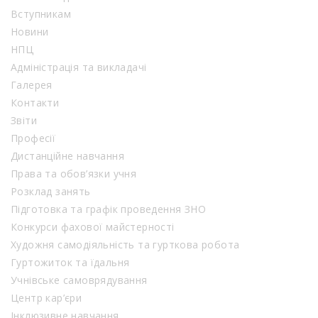
Вступникам
Новини
НПЦ
Адміністрація та викладачі
Галерея
Контакти
Звіти
Професії
Дистанційне навчання
Права та обов’язки учня
Розклад занять
Підготовка та графік проведення ЗНО
Конкурси фахової майстерності
Художня самодіяльність та гурткова робота
Гуртожиток та їдальня
Учнівське самоврядування
Центр кар’єри
Інклюзивне навчання