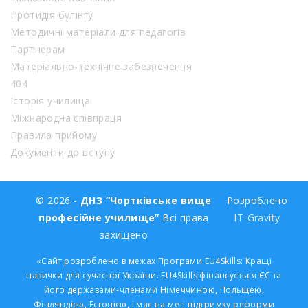
Протидія булінгу
Методичні матеріали для педагогів
Партнерам
Матеріально-технічне забезпечення
404
Історія училища
Міжнародна співпраця
Правила прийому
Документи до вступу
© 2026 -
ДНЗ “Чортківське вище
Розроблено
професійне училище”
Всі права
IT-Gravity
захищено
«Сайт розроблено в межах Програми EU4Skills: Кращі
навички для сучасної України. EU4Skills фінансується ЄС та
його державами-членами Німеччиною, Польщею,
Фінляндією, Естонією, і має на меті підтримку реформи