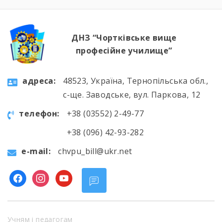
ДНЗ “Чортківське вище
професійне училище”
aдресa:
48523, Україна, Тернопільська обл.,
с-ще. Заводське, вул. Паркова, 12
телефон:
+38 (03552) 2-49-77
+38 (096) 42-93-282
e-mail:
chvpu_bill@ukr.net
facebook
instagram
youtube
Учням і педагогам