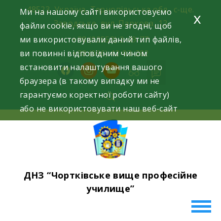
Skip
48523, Україна, Тернопільська обл., с-ще.
Ми на нашому сайті використовуємо
x
to
Заводське, вул. Паркова, 12
файли cookie, якщо ви не згодні, щоб
content
ми використовували даний тип файлів,
+38 (03552) 2-49-77
ви повинні відповідним чином
+38 (096) 42-93-282
встановити налаштування вашого
facebook
instagram
youtube
браузера (в такому випадку ми не
гарантуємо коректної роботи сайту)
або не використовувати наш веб-сайт
ДНЗ “Чортківське вище професійне
училище”