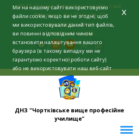
Skip
48523, Україна, Тернопільська обл., с-ще.
Ми на нашому сайті використовуємо
x
to
Заводське, вул. Паркова, 12
файли cookie, якщо ви не згодні, щоб
content
ми використовували даний тип файлів,
+38 (03552) 2-49-77
ви повинні відповідним чином
+38 (096) 42-93-282
встановити налаштування вашого
facebook
instagram
youtube
браузера (в такому випадку ми не
гарантуємо коректної роботи сайту)
або не використовувати наш веб-сайт
ДНЗ “Чортківське вище професійне
училище”