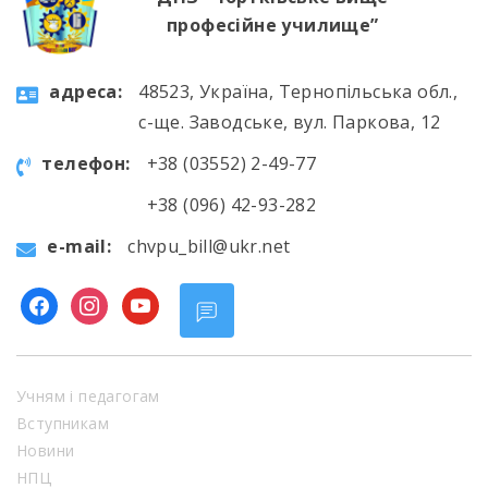
професійне училище”
aдресa:
48523, Україна, Тернопільська обл.,
с-ще. Заводське, вул. Паркова, 12
телефон:
+38 (03552) 2-49-77
+38 (096) 42-93-282
e-mail:
chvpu_bill@ukr.net
facebook
instagram
youtube
Учням і педагогам
Вступникам
Новини
НПЦ