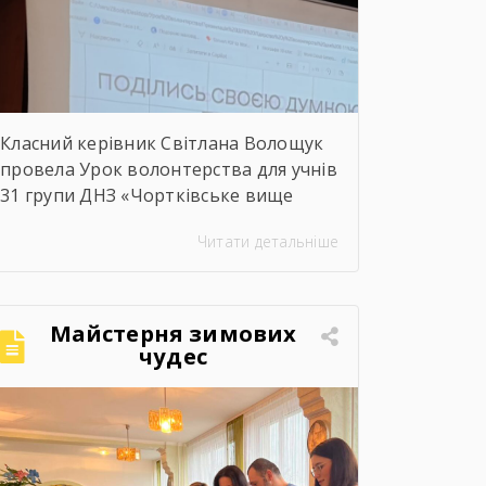
Класний керівник Світлана Волощук
провела Урок волонтерства для учнів
31 групи ДНЗ «Чортківське вище
професійне училище». Навіть погодні
Читати детальніше
умови не стали на заваді — урок
відбувся онлайн, у живому
спілкуванні, з щирими розмовами
про підтримку, відповідальність і
Майстерня зимових
силу маленьких добрих справ. Як
чудес
завжди, на допомогу прийшли колеги
— Віктор Дудяк та Юрій Шамрило,
довівши, що […]