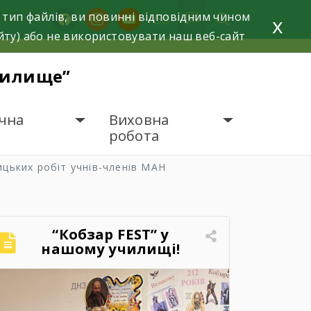
 тип файлів, ви повинні відповідним чином
facebook
instagram
youtube
x
йту) або не використовувати наш веб-сайт
чилище”
чна
Виховна
робота
ицьких робіт учнів-членів МАН
“Кобзар FEST” у
нашому училищі!