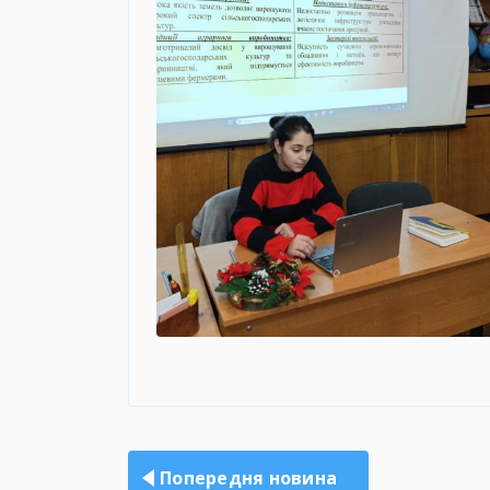
Навігація
записів
Попередня новина