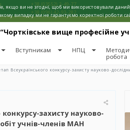
е.
+38 (03552) 2-49-77
e, якщо ви не згодні, щоб ми використовували даний
+38 (096) 42-93-282
кому випадку ми не гарантуємо коректної роботи са
 “Чортківське вище професійне у
Вступникам
НПЦ
Методи
робота
етап Всеукраїнського конкурсу-захисту науково-дослідн
о конкурсу-захисту науково-
обіт учнів-членів МАН