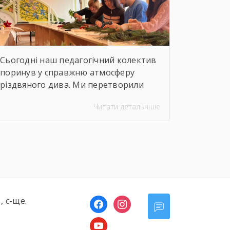
Сьогодні наш педагогічний колектив
поринув у справжню атмосферу
різдвяного дива. Ми перетворили
звичайне засідання методичної ради
Читати детальніше
на творчу “Майстерню зимових
чудес”, де кожен міг відчути себе
віртуозом святкового настрою. ✨
Творча частина: педагоги власноруч
створювали різдвяні композиції:
ялинкові гілочки, краса різдвяної
пуансетії, кульки й мерехтіння свічок
надихали нас на нові ідеї та дарували
, с-ще.
facebook
instagram
відчуття єдності. […]
youtube