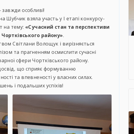
— завжди особливі!
а Шубчик взяла участь у І етапі конкурсу-
т на тему:
«Сучасний стан та перспективи
а Чортківського району»
.
твом Світлани Волощук і вирізняється
ізом та прагненням осмислити сучасні
рарної сфери Чортківського району.
й досвід, що сприяє формуванню
ості та впевненості у власних силах.
ень і подальших успіхів!