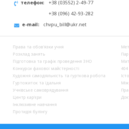
телефон:
+38 (03552) 2-49-77
+38 (096) 42-93-282
e-mail:
chvpu_bill@ukr.net
Права та обов’язки учня
Мет
Розклад занять
Пар
Підготовка та графік проведення ЗНО
Мат
Конкурси фахової майстерності
404
Художня самодіяльність та гурткова робота
Іст
Гуртожиток та їдальня
Між
Учнівське самоврядування
Пра
Центр кар’єри
Док
Інклюзивне навчання
Протидія булінгу