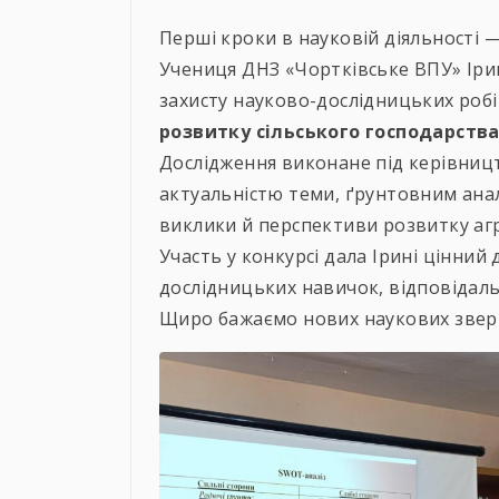
Перші кроки в науковій діяльності 
Учениця ДНЗ «Чортківське ВПУ» Ірин
захисту науково-дослідницьких робі
розвитку сільського господарств
Дослідження виконане під керівниц
актуальністю теми, ґрунтовним анал
виклики й перспективи розвитку аг
Участь у конкурсі дала Ірині цінни
дослідницьких навичок, відповідальн
Щиро бажаємо нових наукових зверш