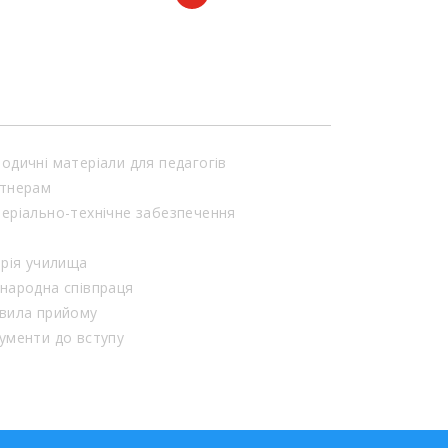
одичні матеріали для педагогів
тнерам
еріально-технічне забезпечення
орія училища
народна співпраця
вила прийому
ументи до вступу