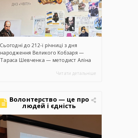
Сьогодні до 212-ї річниці з дня
народження Великого Кобзаря —
Тараса Шевченка — методист Аліна
БАБЕНКО провела для учнів/учениць і
Читати детальніше
педагогів нашого навчального
закладу інтерактивний захід «Кобзар
FEST».Фестиваль відбувся в теплій,
творчій та натхненній атмосфері.
Волонтерство — це про
Учасники активно долучалися до
людей і єдність
вікторин «Правда чи міф» та «Впізнай
твір Великого Поета», декламували
поезії, а також разом виконали
безсмертний […]