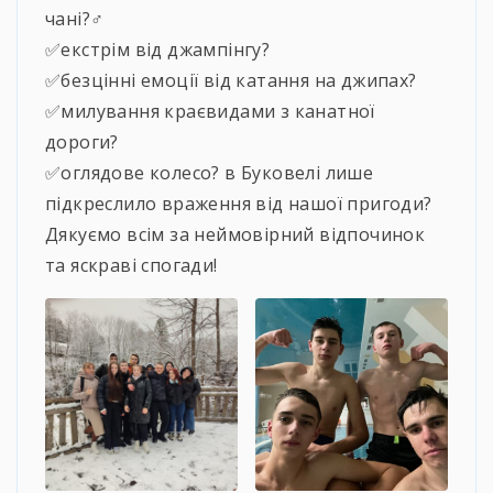
чані?‍♂️
✅екстрім від джампінгу?
✅безцінні емоції від катання на джипах?
✅милування краєвидами з канатної
дороги?
✅оглядове колесо? в Буковелі лише
підкреслило враження від нашої пригоди?
Дякуємо всім за неймовірний відпочинок
та яскраві спогади!