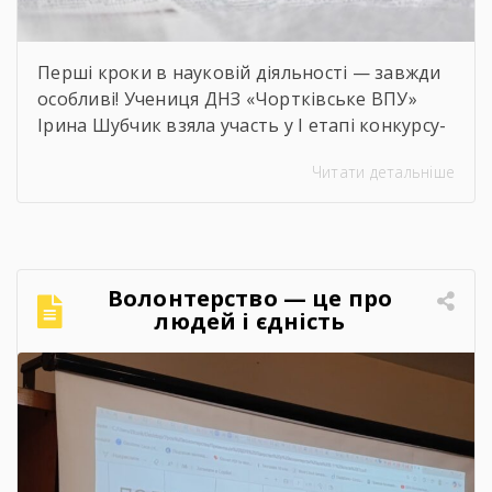
Перші кроки в науковій діяльності — завжди
особливі! Учениця ДНЗ «Чортківське ВПУ»
Ірина Шубчик взяла участь у І етапі конкурсу-
захисту науково-дослідницьких робіт на тему:
Читати детальніше
«Сучасний стан та перспективи розвитку
сільського господарства Чортківського
району».Дослідження виконане під
керівництвом Світлани Волощук і
вирізняється актуальністю теми, ґрунтовним
Волонтерство — це про
аналізом та прагненням осмислити сучасні
людей і єдність
виклики й перспективи розвитку аграрної
сфери Чортківського […]