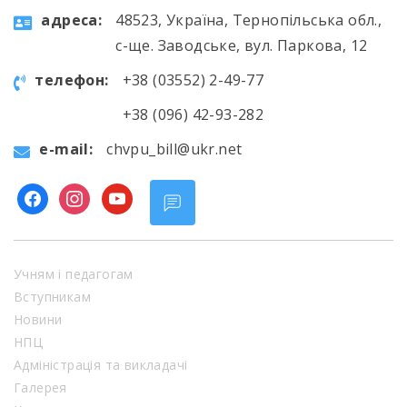
aдресa:
48523, Україна, Тернопільська обл.,
с-ще. Заводське, вул. Паркова, 12
телефон:
+38 (03552) 2-49-77
+38 (096) 42-93-282
e-mail:
chvpu_bill@ukr.net
facebook
instagram
youtube
Учням і педагогам
Вступникам
Новини
НПЦ
Адміністрація та викладачі
Галерея