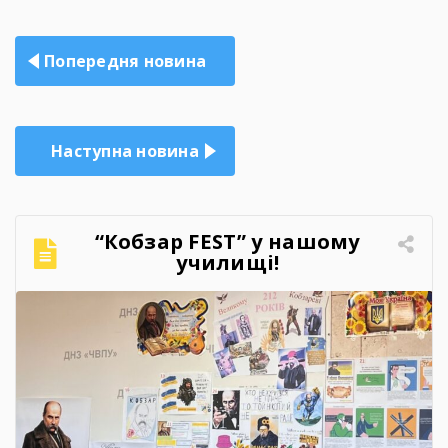
Навігація
Попередня новина
записів
Наступна новина
“Кобзар FEST” у нашому
училищі!