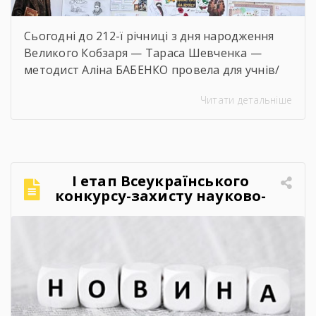
Сьогодні до 212-ї річниці з дня народження
Великого Кобзаря — Тараса Шевченка —
методист Аліна БАБЕНКО провела для учнів/
учениць і педагогів нашого навчального
Читати детальніше
закладу інтерактивний захід «Кобзар
FEST».Фестиваль відбувся в теплій, творчій та
натхненній атмосфері. Учасники активно
долучалися до вікторин «Правда чи міф» та
«Впізнай твір Великого Поета», декламували
І етап Всеукраїнського
поезії, а також разом виконали безсмертний
конкурсу-захисту науково-
[…]
дослідницьких робіт учнів-
членів МАН