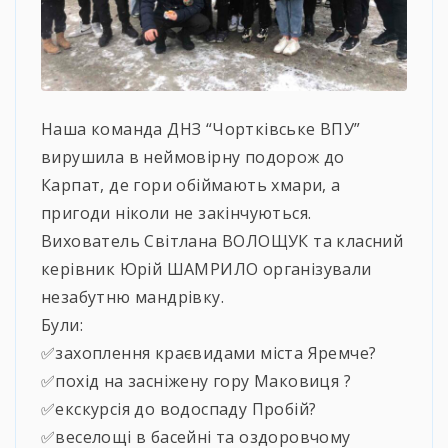
Наша команда ДНЗ “Чортківське ВПУ”
вирушила в неймовірну подорож до
Карпат, де гори обіймають хмари, а
пригоди ніколи не закінчуються.
Вихователь Світлана ВОЛОЩУК та класний
керівник Юрій ШАМРИЛО організували
незабутню мандрівку.
Були:
✅захоплення краєвидами міста Яремче?
✅похід на засніжену гору Маковиця ?
✅екскурсія до водоспаду Пробій?
✅веселощі в басейні та оздоровчому