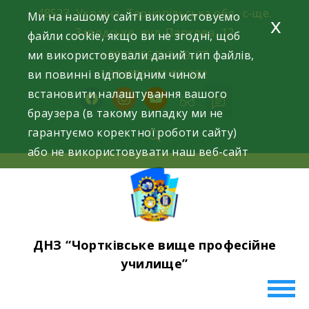
Skip
48523, Україна, Тернопільська обл., с-ще.
Ми на нашому сайті використовуємо
x
to
Заводське, вул. Паркова, 12
файли cookie, якщо ви не згодні, щоб
content
ми використовували даний тип файлів,
+38 (03552) 2-49-77
ви повинні відповідним чином
+38 (096) 42-93-282
встановити налаштування вашого
facebook
instagram
youtube
браузера (в такому випадку ми не
гарантуємо коректної роботи сайту)
або не використовувати наш веб-сайт
ДНЗ “Чортківське вище професійне
училище”