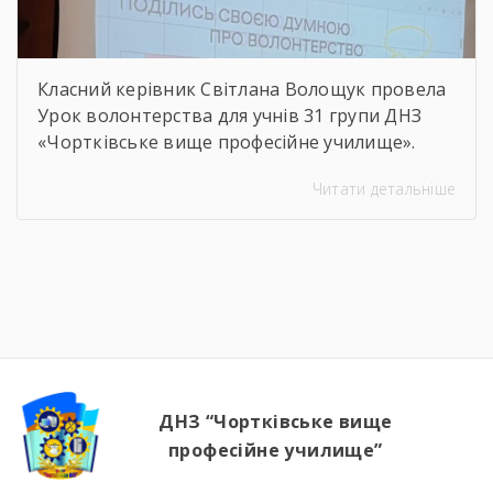
Класний керівник Світлана Волощук провела
Урок волонтерства для учнів 31 групи ДНЗ
«Чортківське вище професійне училище».
Навіть погодні умови не стали на заваді —
Читати детальніше
урок відбувся онлайн, у живому спілкуванні, з
щирими розмовами про підтримку,
відповідальність і силу маленьких добрих
справ. Як завжди, на допомогу прийшли
колеги — Віктор Дудяк та Юрій Шамрило,
довівши, що […]
ДНЗ “Чортківське вище
професійне училище”