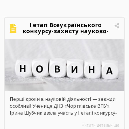
FEST».Фестиваль відбувся в теплій, творчій та
натхненній атмосфері. Учасники активно
долучалися до вікторин «Правда чи міф» та
«Впізнай твір Великого Поета», декламували
І етап Всеукраїнського
поезії, а також разом виконали безсмертний
конкурсу-захисту науково-
[…]
дослідницьких робіт учнів-
членів МАН
Перші кроки в науковій діяльності — завжди
особливі! Учениця ДНЗ «Чортківське ВПУ»
Ірина Шубчик взяла участь у І етапі конкурсу-
захисту науково-дослідницьких робіт на тему:
Читати детальніше
«Сучасний стан та перспективи розвитку