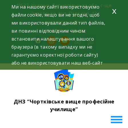
Skip
48523, Україна, Тернопільська обл., с-ще.
Ми на нашому сайті використовуємо
x
to
Заводське, вул. Паркова, 12
файли cookie, якщо ви не згодні, щоб
content
ми використовували даний тип файлів,
+38 (03552) 2-49-77
ви повинні відповідним чином
+38 (096) 42-93-282
встановити налаштування вашого
facebook
instagram
youtube
браузера (в такому випадку ми не
гарантуємо коректної роботи сайту)
або не використовувати наш веб-сайт
ДНЗ “Чортківське вище професійне
училище”