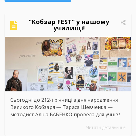
“Кобзар FEST” у нашому
училищі!
Сьогодні до 212-ї річниці з дня народження
Великого Кобзаря — Тараса Шевченка —
методист Аліна БАБЕНКО провела для учнів/
учениць і педагогів нашого навчального
Читати детальніше
закладу інтерактивний захід «Кобзар