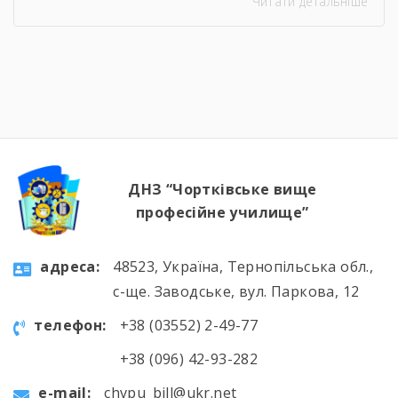
Читати детальніше
урок відбувся онлайн, у живому спілкуванні, з
щирими розмовами про підтримку,
відповідальність і силу маленьких добрих
справ. Як завжди, на допомогу прийшли
колеги — Віктор Дудяк та Юрій Шамрило,
довівши, що […]
ДНЗ “Чортківське вище
професійне училище”
aдресa:
48523, Україна, Тернопільська обл.,
с-ще. Заводське, вул. Паркова, 12
телефон:
+38 (03552) 2-49-77
+38 (096) 42-93-282
e-mail:
chvpu_bill@ukr.net