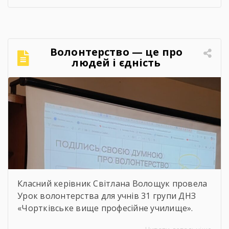
сільського господарства Чортківського
району».Дослідження виконане під
керівництвом Світлани Волощук і
вирізняється актуальністю теми, ґрунтовним
Волонтерство — це про
аналізом та прагненням осмислити сучасні
людей і єдність
виклики й перспективи розвитку аграрної
сфери Чортківського […]
Класний керівник Світлана Волощук провела
Урок волонтерства для учнів 31 групи ДНЗ
«Чортківське вище професійне училище».
Навіть погодні умови не стали на заваді —