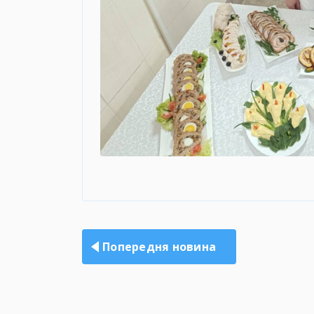
Навігація
записів
Попередня новина