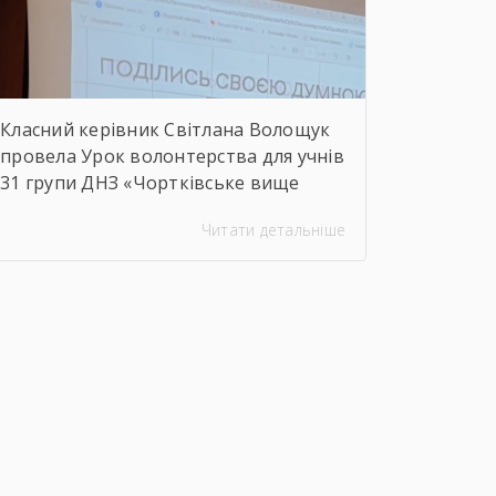
сфери Чортківського […]
Класний керівник Світлана Волощук
провела Урок волонтерства для учнів
31 групи ДНЗ «Чортківське вище
професійне училище». Навіть погодні
Читати детальніше
умови не стали на заваді — урок
відбувся онлайн, у живому
спілкуванні, з щирими розмовами
про підтримку, відповідальність і
силу маленьких добрих справ. Як
завжди, на допомогу прийшли колеги
— Віктор Дудяк та Юрій Шамрило,
довівши, що […]