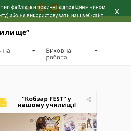
 тип файлів, ви повинні відповідним чином
facebook
instagram
youtube
x
йту) або не використовувати наш веб-сайт
чилище”
чна
Виховна
робота
“Кобзар FEST” у
нашому училищі!