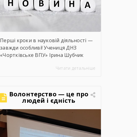
Перші кроки в науковій діяльності —
завжди особливі! Учениця ДНЗ
«Чортківське ВПУ» Ірина Шубчик
взяла участь у І етапі конкурсу-
Читати детальніше
захисту науково-дослідницьких робіт
на тему: «Сучасний стан та
перспективи розвитку сільського
господарства Чортківського
Волонтерство — це про
району».Дослідження виконане під
людей і єдність
керівництвом Світлани Волощук і
вирізняється актуальністю теми,
ґрунтовним аналізом та прагненням
осмислити сучасні виклики й
перспективи розвитку аграрної