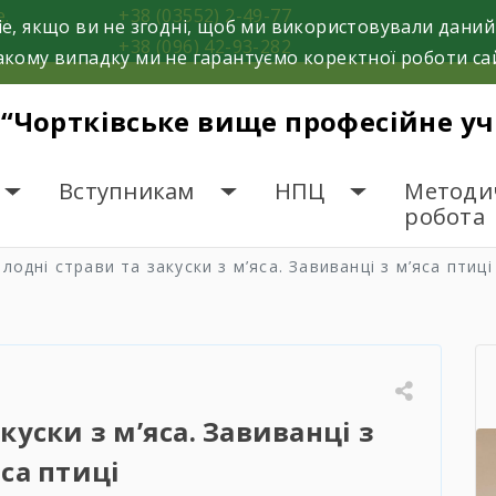
е.
+38 (03552) 2-49-77
e, якщо ви не згодні, щоб ми використовували даний
+38 (096) 42-93-282
кому випадку ми не гарантуємо коректної роботи са
 “Чортківське вище професійне у
Вступникам
НПЦ
Методи
робота
лодні страви та закуски з м’яса. Завиванці з м’яса птиці
куски з м’яса. Завиванці з
яса птиці