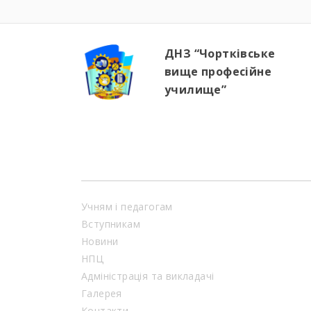
ДНЗ “Чортківське
вище професійне
училище”
Учням і педагогам
Вступникам
Новини
НПЦ
Адміністрація та викладачі
Галерея
Контакти