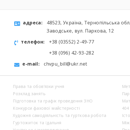
aдресa:
48523, Україна, Тернопільська обл.
Заводське, вул. Паркова, 12
телефон:
+38 (03552) 2-49-77
+38 (096) 42-93-282
e-mail:
chvpu_bill@ukr.net
Права та обов’язки учня
Мет
Розклад занять
Пар
Підготовка та графік проведення ЗНО
Мат
Конкурси фахової майстерності
404
Художня самодіяльність та гурткова робота
Іст
Гуртожиток та їдальня
Між
Учнівське самоврядування
Пра