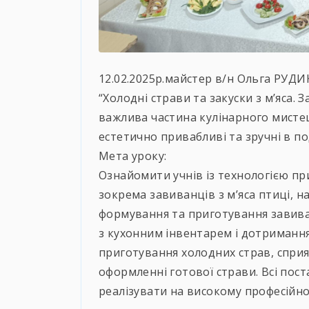
12.02.2025р.майстер в/н Ольга РУДИ
“Холодні страви та закуски з м’яса. З
важлива частина кулінарного мистец
естетично привабливі та зручні в по
Мета уроку:
Ознайомити учнів із технологією при
зокрема завиванців з м’яса птиці, 
формування та приготування завива
з кухонним інвентарем і дотримання 
приготування холодних страв, сприя
оформленні готової страви. Всі пост
реалізувати на високому професійно