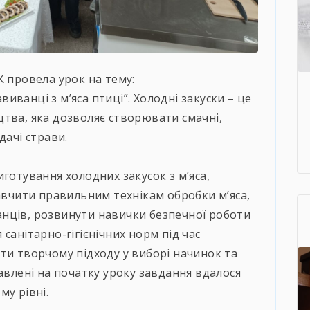
К провела урок на тему:
авиванці з м’яса птиці”. Холодні закуски – це
тва, яка дозволяє створювати смачні,
дачі страви.
готування холодних закусок з м’яса,
навчити правильним технікам обробки м’яса,
нців, розвинути навички безпечної роботи
санітарно-гігієнічних норм під час
ти творчому підходу у виборі начинок та
авлені на початку уроку завдання вдалося
му рівні.