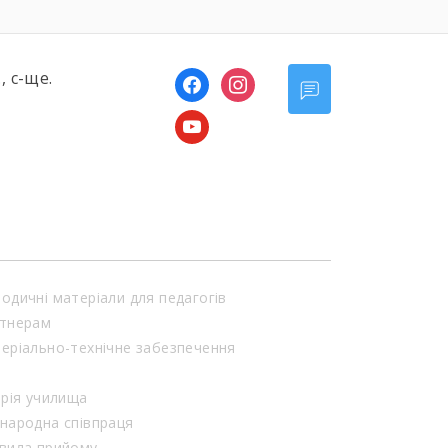
, с-ще.
facebook
instagram
youtube
одичні матеріали для педагогів
тнерам
еріально-технічне забезпечення
орія училища
народна співпраця
вила прийому