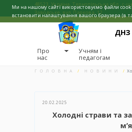
Skip
48523, Україна, Тернопільська обл., с-щ
Ми на нашому сайті використовуємо файли cooki
to
Заводське, вул. Паркова, 12
встановити налаштування вашого браузера (в та
content
ДНЗ
Про
Учням і
нас
педагогам
ГОЛОВНА
НОВИНИ
Хо
20.02.2025
Холодні страви та за
м’