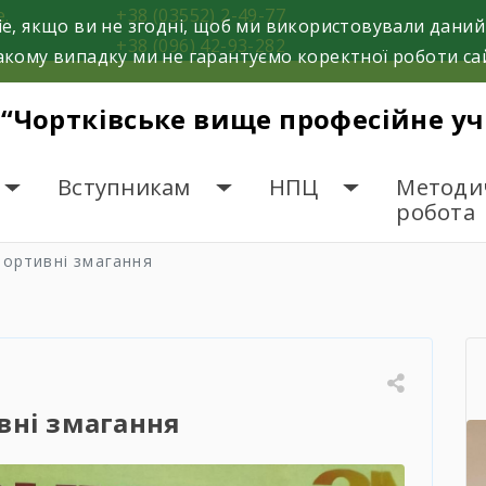
е.
+38 (03552) 2-49-77
e, якщо ви не згодні, щоб ми використовували даний
+38 (096) 42-93-282
кому випадку ми не гарантуємо коректної роботи са
 “Чортківське вище професійне у
Вступникам
НПЦ
Методи
робота
портивні змагання
вні змагання