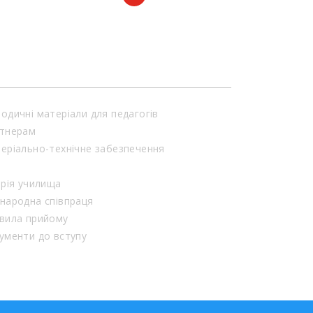
одичні матеріали для педагогів
тнерам
еріально-технічне забезпечення
орія училища
народна співпраця
вила прийому
ументи до вступу