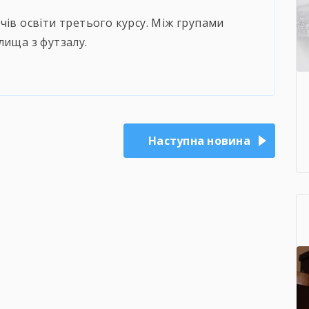
чів освіти третього курсу. Між групами
илища з футзалу.
Наступна новина