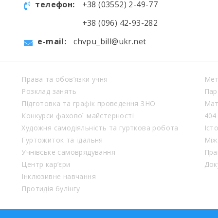
телефон:
+38 (03552) 2-49-77
+38 (096) 42-93-282
e-mail:
chvpu_bill@ukr.net
Права та обов’язки учня
Мет
Розклад занять
Пар
Підготовка та графік проведення ЗНО
Мат
Конкурси фахової майстерності
404
Художня самодіяльність та гурткова робота
Іст
Гуртожиток та їдальня
Між
Учнівське самоврядування
Пра
Центр кар’єри
Док
Інклюзивне навчання
Протидія булінгу