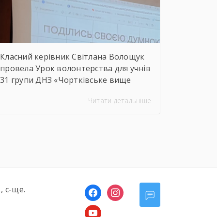
сфери Чортківського […]
Класний керівник Світлана Волощук
провела Урок волонтерства для учнів
31 групи ДНЗ «Чортківське вище
професійне училище». Навіть погодні
Читати детальніше
умови не стали на заваді — урок
відбувся онлайн, у живому
спілкуванні, з щирими розмовами
про підтримку, відповідальність і
силу маленьких добрих справ. Як
завжди, на допомогу прийшли колеги
— Віктор Дудяк та Юрій Шамрило,
довівши, що […]
, с-ще.
facebook
instagram
youtube