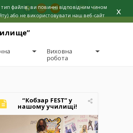
 тип файлів, ви повинні відповідним чином
facebook
instagram
youtube
x
йту) або не використовувати наш веб-сайт
чилище”
чна
Виховна
робота
“Кобзар FEST” у
нашому училищі!