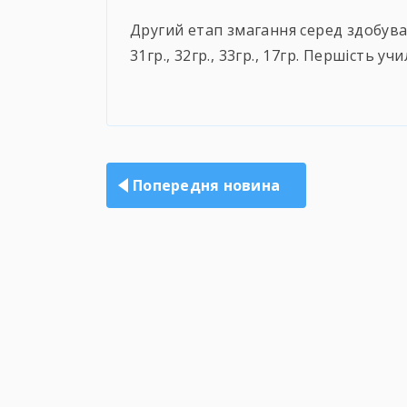
Другий етап змагання серед здобува
31гр., 32гр., 33гр., 17гр. Першість уч
Навігація
записів
Попередня новина