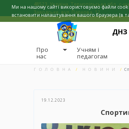
Skip
48523, Україна, Тернопільська обл., с-щ
Ми на нашому сайті використовуємо файли cooki
to
Заводське, вул. Паркова, 12
встановити налаштування вашого браузера (в та
content
ДНЗ
Про
Учням і
нас
педагогам
ГОЛОВНА
НОВИНИ
С
19.12.2023
Спорти