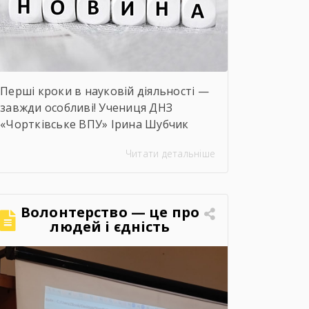
Перші кроки в науковій діяльності —
завжди особливі! Учениця ДНЗ
«Чортківське ВПУ» Ірина Шубчик
взяла участь у І етапі конкурсу-
Читати детальніше
захисту науково-дослідницьких робіт
на тему: «Сучасний стан та
перспективи розвитку сільського
господарства Чортківського
Волонтерство — це про
району».Дослідження виконане під
людей і єдність
керівництвом Світлани Волощук і
вирізняється актуальністю теми,
ґрунтовним аналізом та прагненням
осмислити сучасні виклики й
перспективи розвитку аграрної