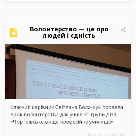
сільського господарства Чортківського
району».Дослідження виконане під
керівництвом Світлани Волощук і
вирізняється актуальністю теми, ґрунтовним
Волонтерство — це про
аналізом та прагненням осмислити сучасні
людей і єдність
виклики й перспективи розвитку аграрної
сфери Чортківського […]
Класний керівник Світлана Волощук провела
Урок волонтерства для учнів 31 групи ДНЗ
«Чортківське вище професійне училище».
Навіть погодні умови не стали на заваді —
Читати детальніше