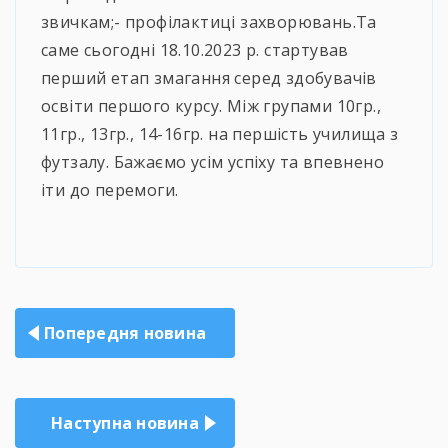
звичкам;- профілактиці захворювань.Та
саме сьогодні 18.10.2023 р. стартував
перший етап змагання серед здобувачів
освіти першого курсу. Між групами 10гр.,
11гр., 13гр., 14-16гр. на першість училища з
футзалу. Бажаємо усім успіху та впевнено
іти до перемоги.
Навігація
Попередня новина
записів
Наступна новина