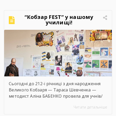
“Кобзар FEST” у нашому
училищі!
Сьогодні до 212-ї річниці з дня народження
Великого Кобзаря — Тараса Шевченка —
методист Аліна БАБЕНКО провела для учнів/
учениць і педагогів нашого навчального
Читати детальніше
закладу інтерактивний захід «Кобзар
FEST».Фестиваль відбувся в теплій, творчій та