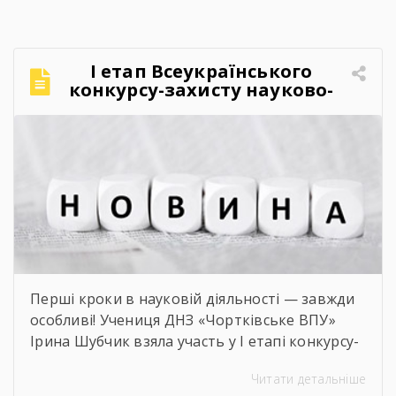
натхненній атмосфері. Учасники активно
долучалися до вікторин «Правда чи міф» та
«Впізнай твір Великого Поета», декламували
І етап Всеукраїнського
поезії, а також разом виконали безсмертний
конкурсу-захисту науково-
[…]
дослідницьких робіт учнів-
членів МАН
Перші кроки в науковій діяльності — завжди
особливі! Учениця ДНЗ «Чортківське ВПУ»
Ірина Шубчик взяла участь у І етапі конкурсу-
захисту науково-дослідницьких робіт на тему:
Читати детальніше
«Сучасний стан та перспективи розвитку