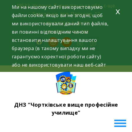
Skip
48523, Україна, Тернопільська обл., с-ще.
Ми на нашому сайті використовуємо
x
to
Заводське, вул. Паркова, 12
файли cookie, якщо ви не згодні, щоб
content
ми використовували даний тип файлів,
+38 (03552) 2-49-77
ви повинні відповідним чином
+38 (096) 42-93-282
встановити налаштування вашого
facebook
instagram
youtube
браузера (в такому випадку ми не
гарантуємо коректної роботи сайту)
або не використовувати наш веб-сайт
ДНЗ “Чортківське вище професійне
училище”