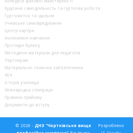
Конкурси фахової майстерності
Художня самодіяльність та гурткова робота
Гуртожиток та їдальня
Учнівське самоврядування
Центр кар’єри
Інклюзивне навчання
Протидія булінгу
Методичні матеріали для педагогів
Партнерам
Матеріально-технічне забезпечення
404
Історія училища
Міжнародна співпраця
Правила прийому
Документи до вступу
© 2026 -
ДНЗ “Чортківське вище
Розроблено
професійне училище”
Всі права
IT-Gravity