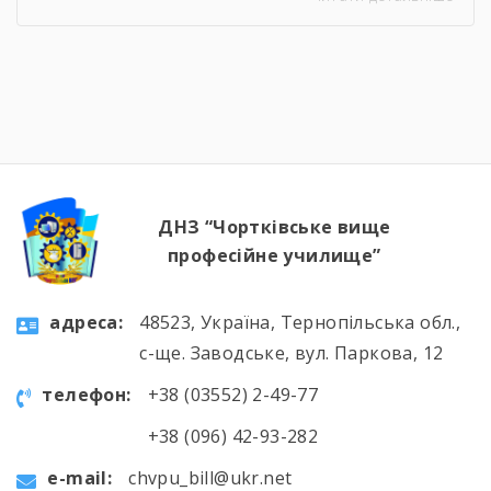
урок відбувся онлайн, у живому спілкуванні, з
щирими розмовами про підтримку,
відповідальність і силу маленьких добрих
справ. Як завжди, на допомогу прийшли
колеги — Віктор Дудяк та Юрій Шамрило,
довівши, що […]
ДНЗ “Чортківське вище
професійне училище”
aдресa:
48523, Україна, Тернопільська обл.,
с-ще. Заводське, вул. Паркова, 12
телефон:
+38 (03552) 2-49-77
+38 (096) 42-93-282
e-mail:
chvpu_bill@ukr.net