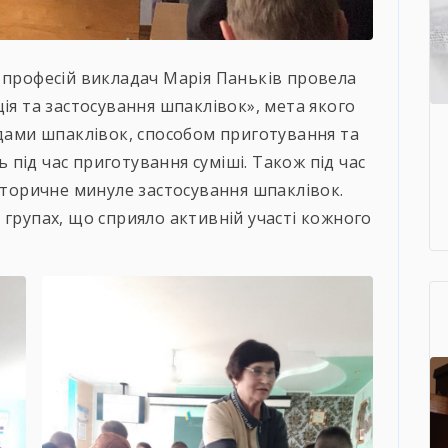
 професій викладач Марія Паньків провела
ія та застосування шпаклівок», мета якого
идами шпаклівок, способом приготування та
під час приготування суміші. Також під час
історичне минуле застосування шпаклівок.
 групах, що сприяло активній участі кожного