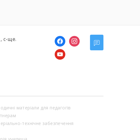
, с-ще.
facebook
instagram
youtube
одичні матеріали для педагогів
тнерам
еріально-технічне забезпечення
орія училища