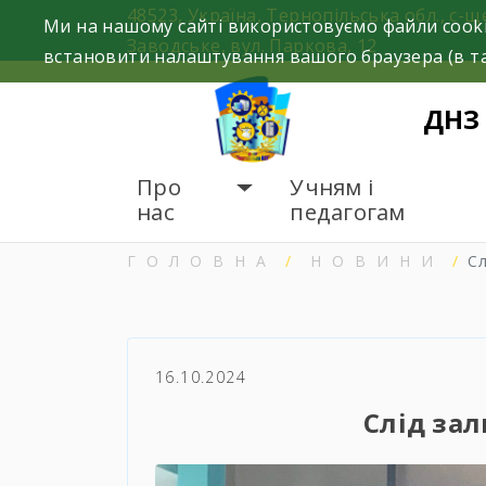
Skip
48523, Україна, Тернопільська обл., с-щ
Ми на нашому сайті використовуємо файли cooki
to
Заводське, вул. Паркова, 12
встановити налаштування вашого браузера (в та
content
ДНЗ
Про
Учням і
нас
педагогам
ГОЛОВНА
НОВИНИ
С
16.10.2024
Слід за