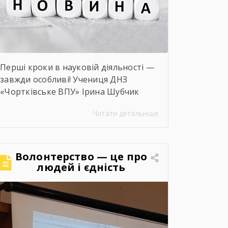
Перші кроки в науковій діяльності —
завжди особливі! Учениця ДНЗ
«Чортківське ВПУ» Ірина Шубчик
взяла участь у І етапі конкурсу-
Читати детальніше
захисту науково-дослідницьких робіт
на тему: «Сучасний стан та
перспективи розвитку сільського
господарства Чортківського
Волонтерство — це про
району».Дослідження виконане під
людей і єдність
керівництвом Світлани Волощук і
вирізняється актуальністю теми,
ґрунтовним аналізом та прагненням
осмислити сучасні виклики й
перспективи розвитку аграрної