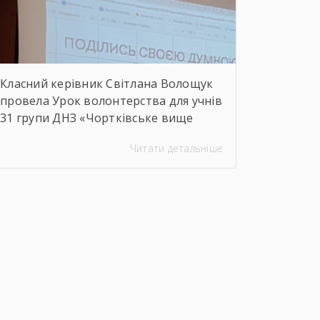
сфери Чортківського […]
Класний керівник Світлана Волощук
провела Урок волонтерства для учнів
31 групи ДНЗ «Чортківське вище
професійне училище». Навіть погодні
Читати детальніше
умови не стали на заваді — урок
відбувся онлайн, у живому
спілкуванні, з щирими розмовами
про підтримку, відповідальність і
силу маленьких добрих справ. Як
завжди, на допомогу прийшли колеги
— Віктор Дудяк та Юрій Шамрило,
довівши, що […]