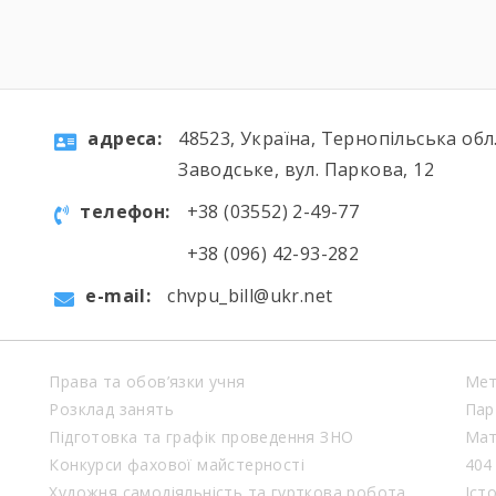
aдресa:
48523, Україна, Тернопільська обл.
Заводське, вул. Паркова, 12
телефон:
+38 (03552) 2-49-77
+38 (096) 42-93-282
e-mail:
chvpu_bill@ukr.net
Права та обов’язки учня
Мет
Розклад занять
Пар
Підготовка та графік проведення ЗНО
Мат
Конкурси фахової майстерності
404
Художня самодіяльність та гурткова робота
Іст