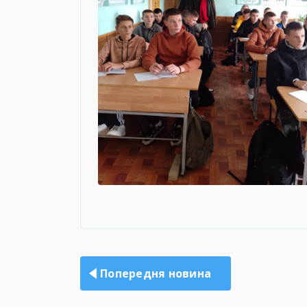
Навігація
записів
Попередня новина