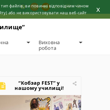
 тип файлів, ви повинні відповідним чином
facebook
instagram
youtube
x
йту) або не використовувати наш веб-сайт
чилище”
чна
Виховна
робота
“Кобзар FEST” у
нашому училищі!