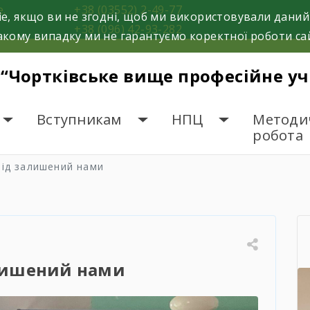
е.
+38 (03552) 2-49-77
e, якщо ви не згодні, щоб ми використовували даний
+38 (096) 42-93-282
кому випадку ми не гарантуємо коректної роботи са
 “Чортківське вище професійне у
Вступникам
НПЦ
Методи
робота
лід залишений нами
лишений нами