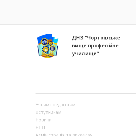
ДНЗ “Чортківське
вище професійне
училище”
Учням і педагогам
Вступникам
Новини
НПЦ
Адміністрація та викладачі