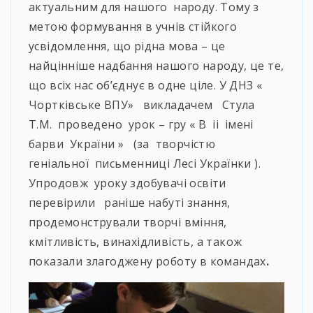
актуальним для нашого народу. Тому з
метою формування в учнів стійкого
усвідомлення, що рідна мова – це
найцінніше надбання нашого народу, це те,
що всіх нас об’єднує в одне ціле. У ДНЗ «
Чортківське ВПУ» викладачем Стула
Т.М. проведено урок – гру « В іі імені
барви України » (за творчістю
геніальної письменниці Лесі Українки ).
Упродовж уроку здобувачі освіти
перевірили раніше набуті знання,
продемонстрували творчі вміння,
кмітливість, винахідливість, а також
показали злагоджену роботу в командах
.