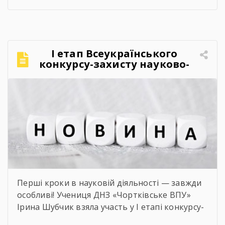
FEST».Фестиваль відбувся в теплій, творчій та
натхненній атмосфері. Учасники активно
долучалися до вікторин «Правда чи міф» та
«Впізнай твір Великого Поета», декламували
І етап Всеукраїнського
поезії, а також разом виконали безсмертний
конкурсу-захисту науково-
[…]
дослідницьких робіт учнів-
членів МАН
Перші кроки в науковій діяльності — завжди
особливі! Учениця ДНЗ «Чортківське ВПУ»
Ірина Шубчик взяла участь у І етапі конкурсу-
захисту науково-дослідницьких робіт на тему: