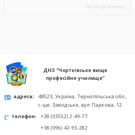
Навіть погодні умови не стали на заваді —
Читати детальніше
урок відбувся онлайн, у живому спілкуванні, з
щирими розмовами про підтримку,
відповідальність і силу маленьких добрих
справ. Як завжди, на допомогу прийшли
колеги — Віктор Дудяк та Юрій Шамрило,
довівши, що […]
ДНЗ “Чортківське вище
професійне училище”
aдресa:
48523, Україна, Тернопільська обл.,
с-ще. Заводське, вул. Паркова, 12
телефон:
+38 (03552) 2-49-77
+38 (096) 42-93-282