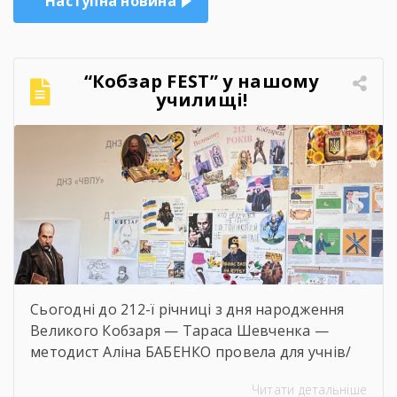
Наступна новина
“Кобзар FEST” у нашому
училищі!
Сьогодні до 212-ї річниці з дня народження
Великого Кобзаря — Тараса Шевченка —
методист Аліна БАБЕНКО провела для учнів/
учениць і педагогів нашого навчального
Читати детальніше
закладу інтерактивний захід «Кобзар