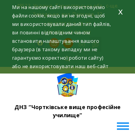
Skip
48523, Україна, Тернопільська обл., с-ще.
Ми на нашому сайті використовуємо
x
to
Заводське, вул. Паркова, 12
файли cookie, якщо ви не згодні, щоб
content
ми використовували даний тип файлів,
+38 (03552) 2-49-77
ви повинні відповідним чином
+38 (096) 42-93-282
встановити налаштування вашого
facebook
instagram
youtube
браузера (в такому випадку ми не
гарантуємо коректної роботи сайту)
або не використовувати наш веб-сайт
ДНЗ “Чортківське вище професійне
училище”