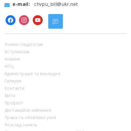
e-mail:
chvpu_bill@ukr.net
facebook
instagram
youtube
Учням і педагогам
Вступникам
Новини
НПЦ
Адміністрація та викладачі
Галерея
Контакти
Звіти
Професії
Дистанційне навчання
Права та обов’язки учня
Розклад занять