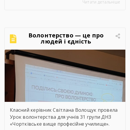
Читати детальніше
«Сучасний стан та перспективи розвитку
сільського господарства Чортківського
району».Дослідження виконане під
керівництвом Світлани Волощук і
вирізняється актуальністю теми, ґрунтовним
Волонтерство — це про
аналізом та прагненням осмислити сучасні
людей і єдність
виклики й перспективи розвитку аграрної
сфери Чортківського […]
Класний керівник Світлана Волощук провела
Урок волонтерства для учнів 31 групи ДНЗ
«Чортківське вище професійне училище».