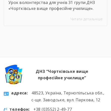
Урок волонтерства для учнів 31 групи ДНЗ
«Чортківське вище професійне училище».
Навіть погодні умови не стали на заваді —
Читати детальніше
урок відбувся онлайн, у живому спілкуванні, з
щирими розмовами про підтримку,
відповідальність і силу маленьких добрих
справ. Як завжди, на допомогу прийшли
колеги — Віктор Дудяк та Юрій Шамрило,
довівши, що […]
ДНЗ “Чортківське вище
професійне училище”
aдресa:
48523, Україна, Тернопільська обл.,
с-ще. Заводське, вул. Паркова, 12
телефон:
+38 (03552) 2-49-77