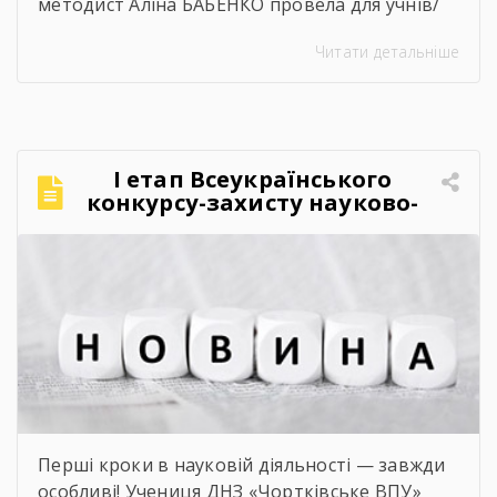
методист Аліна БАБЕНКО провела для учнів/
учениць і педагогів нашого навчального
Читати детальніше
закладу інтерактивний захід «Кобзар
FEST».Фестиваль відбувся в теплій, творчій та
натхненній атмосфері. Учасники активно
долучалися до вікторин «Правда чи міф» та
«Впізнай твір Великого Поета», декламували
І етап Всеукраїнського
поезії, а також разом виконали безсмертний
конкурсу-захисту науково-
[…]
дослідницьких робіт учнів-
членів МАН
Перші кроки в науковій діяльності — завжди
особливі! Учениця ДНЗ «Чортківське ВПУ»