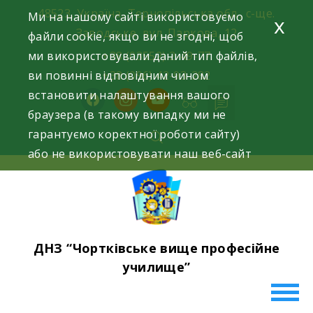
Skip
48523, Україна, Тернопільська обл., с-ще.
Ми на нашому сайті використовуємо
x
to
Заводське, вул. Паркова, 12
файли cookie, якщо ви не згодні, щоб
content
ми використовували даний тип файлів,
+38 (03552) 2-49-77
ви повинні відповідним чином
+38 (096) 42-93-282
встановити налаштування вашого
facebook
instagram
youtube
браузера (в такому випадку ми не
гарантуємо коректної роботи сайту)
або не використовувати наш веб-сайт
ДНЗ “Чортківське вище професійне
училище”