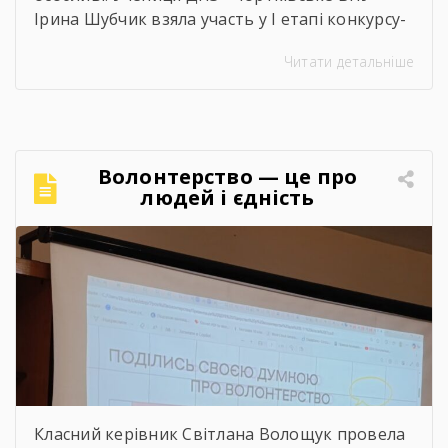
Ірина Шубчик взяла участь у І етапі конкурсу-
захисту науково-дослідницьких робіт на тему:
Читати детальніше
«Сучасний стан та перспективи розвитку
сільського господарства Чортківського
району».Дослідження виконане під
керівництвом Світлани Волощук і
вирізняється актуальністю теми, ґрунтовним
Волонтерство — це про
аналізом та прагненням осмислити сучасні
людей і єдність
виклики й перспективи розвитку аграрної
сфери Чортківського […]
Класний керівник Світлана Волощук провела