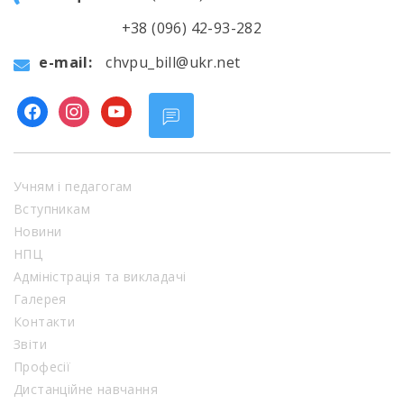
+38 (096) 42-93-282
e-mail:
chvpu_bill@ukr.net
facebook
instagram
youtube
Учням і педагогам
Вступникам
Новини
НПЦ
Адміністрація та викладачі
Галерея
Контакти
Звіти
Професії
Дистанційне навчання