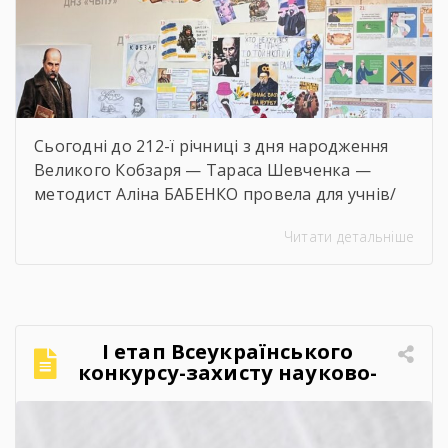
Сьогодні до 212-ї річниці з дня народження
Великого Кобзаря — Тараса Шевченка —
методист Аліна БАБЕНКО провела для учнів/
учениць і педагогів нашого навчального
Читати детальніше
закладу інтерактивний захід «Кобзар
FEST».Фестиваль відбувся в теплій, творчій та
натхненній атмосфері. Учасники активно
долучалися до вікторин «Правда чи міф» та
«Впізнай твір Великого Поета», декламували
І етап Всеукраїнського
поезії, а також разом виконали безсмертний
конкурсу-захисту науково-
[…]
дослідницьких робіт учнів-
членів МАН