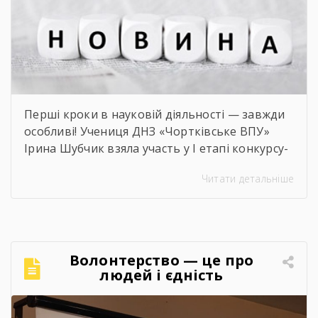
Перші кроки в науковій діяльності — завжди
особливі! Учениця ДНЗ «Чортківське ВПУ»
Ірина Шубчик взяла участь у І етапі конкурсу-
захисту науково-дослідницьких робіт на тему:
Читати детальніше
«Сучасний стан та перспективи розвитку
сільського господарства Чортківського
району».Дослідження виконане під
керівництвом Світлани Волощук і
вирізняється актуальністю теми, ґрунтовним
Волонтерство — це про
аналізом та прагненням осмислити сучасні
людей і єдність
виклики й перспективи розвитку аграрної
сфери Чортківського […]