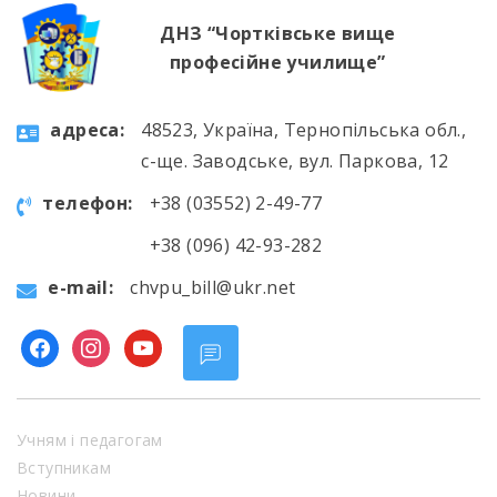
ДНЗ “Чортківське вище
професійне училище”
aдресa:
48523, Україна, Тернопільська обл.,
с-ще. Заводське, вул. Паркова, 12
телефон:
+38 (03552) 2-49-77
+38 (096) 42-93-282
e-mail:
chvpu_bill@ukr.net
facebook
instagram
youtube
Учням і педагогам
Вступникам
Новини