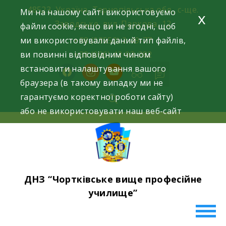
Skip
48523, Україна, Тернопільська обл., с-ще.
Ми на нашому сайті використовуємо
x
to
Заводське, вул. Паркова, 12
файли cookie, якщо ви не згодні, щоб
content
ми використовували даний тип файлів,
+38 (03552) 2-49-77
ви повинні відповідним чином
+38 (096) 42-93-282
встановити налаштування вашого
facebook
instagram
youtube
браузера (в такому випадку ми не
гарантуємо коректної роботи сайту)
або не використовувати наш веб-сайт
ДНЗ “Чортківське вище професійне
училище”