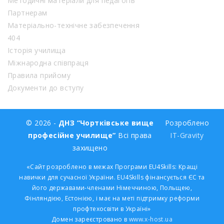
Методичні матеріали для педагогів
Партнерам
Матеріально-технічне забезпечення
404
Історія училища
Міжнародна співпраця
Правила прийому
Документи до вступу
© 2026 -
ДНЗ “Чортківське вище
Розроблено
професійне училище”
Всі права
IT-Gravity
захищено
«Сайт розроблено в межах Програми EU4Skills: Кращі
навички для сучасної України. EU4Skills фінансується ЄС та
його державами-членами Німеччиною, Польщею,
Фінляндією, Естонією, і має на меті підтримку реформи
профтехосвіти в Україні»
Домен зареєстровано в
www.x-host.ua