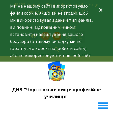
Skip
48523, Україна, Тернопільська обл., с-ще.
Ми на нашому сайті використовуємо
x
to
Заводське, вул. Паркова, 12
файли cookie, якщо ви не згодні, щоб
content
ми використовували даний тип файлів,
+38 (03552) 2-49-77
ви повинні відповідним чином
+38 (096) 42-93-282
встановити налаштування вашого
facebook
instagram
youtube
браузера (в такому випадку ми не
гарантуємо коректної роботи сайту)
або не використовувати наш веб-сайт
ДНЗ “Чортківське вище професійне
училище”