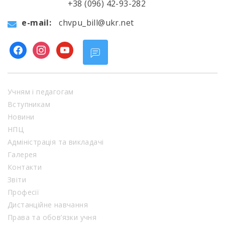
+38 (096) 42-93-282
e-mail:
chvpu_bill@ukr.net
facebook
instagram
youtube
Учням і педагогам
Вступникам
Новини
НПЦ
Адміністрація та викладачі
Галерея
Контакти
Звіти
Професії
Дистанційне навчання
Права та обов’язки учня