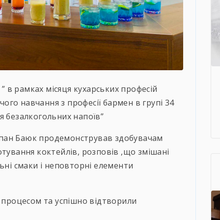
 ” в рамках місяця кухарських професій
го навчання з професії бармен в групі 34
я безалкогольних напоїв”
пан Баюк продемонстрував здобувачам
отування коктейлів, розповів ,що змішані
льні смаки і неповторні елементи
а процесом та успішно відтворили