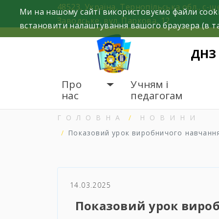
Skip
48523, Україна, Тернопільська обл., с-щ
Ми на нашому сайті використовуємо файли cooki
to
Заводське, вул. Паркова, 12
встановити налаштування вашого браузера (в та
content
ДНЗ
Про
Учням і
нас
педагогам
ГОЛОВНА
НОВИНИ
Показовий урок виробничого навчання
14.03.2025
Показовий урок вироб