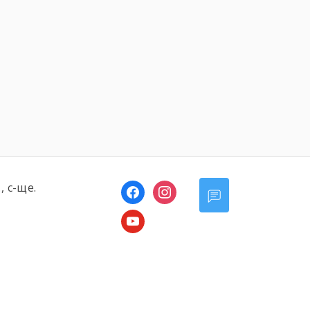
, с-ще.
facebook
instagram
youtube