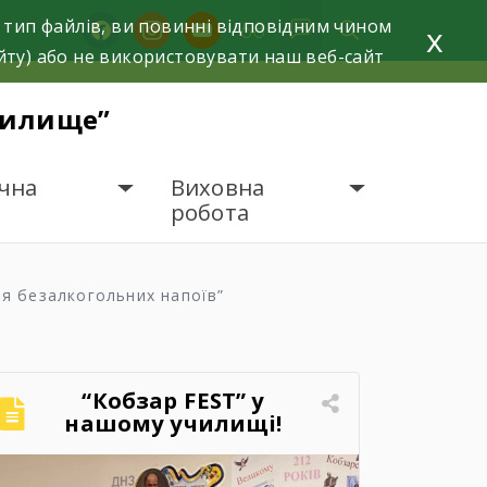
 тип файлів, ви повинні відповідним чином
facebook
instagram
youtube
x
йту) або не використовувати наш веб-сайт
чилище”
чна
Виховна
робота
ня безалкогольних напоїв”
“Кобзар FEST” у
нашому училищі!