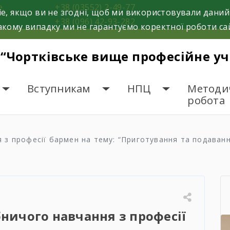
е.
+38 (03552) 2-49-77
e, якщо ви не згодні, щоб ми використовували даний
+38 (096) 42-93-282
кому випадку ми не гарантуємо коректної роботи са
 “Чортківське вище професійне у
Вступникам
НПЦ
Методи
робота
 з професії бармен на тему: “Приготування та подаван
ничого навчання з професії