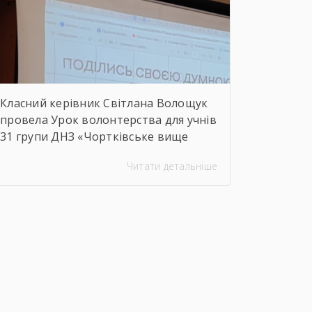
осмислити сучасні виклики й
перспективи розвитку аграрної
сфери Чортківського […]
Класний керівник Світлана Волощук
провела Урок волонтерства для учнів
31 групи ДНЗ «Чортківське вище
професійне училище». Навіть погодні
Читати детальніше
умови не стали на заваді — урок
відбувся онлайн, у живому
спілкуванні, з щирими розмовами
про підтримку, відповідальність і
силу маленьких добрих справ. Як
завжди, на допомогу прийшли колеги
— Віктор Дудяк та Юрій Шамрило,
довівши, що […]