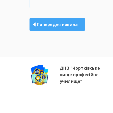
Навігація
записів
Попередня новина
ДНЗ “Чортківське
вище професійне
училище”