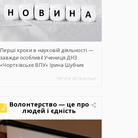
безсмертний […]
Перші кроки в науковій діяльності —
завжди особливі! Учениця ДНЗ
«Чортківське ВПУ» Ірина Шубчик
взяла участь у І етапі конкурсу-
Читати детальніше
захисту науково-дослідницьких робіт
на тему: «Сучасний стан та
перспективи розвитку сільського
господарства Чортківського
Волонтерство — це про
району».Дослідження виконане під
людей і єдність
керівництвом Світлани Волощук і
вирізняється актуальністю теми,
ґрунтовним аналізом та прагненням