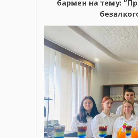
бармен на тему: “П
безалког