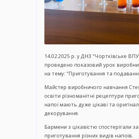
14.02.2025 р. у ДНЗ “Чортківське ВПУ
проведено показовий урок виробничо
на тему: “Приготування та подаванн
Майстер виробничого навчання Сте
освіти різноманітні рецептури приг
напої мають дуже цікаві та оригіна
декорування.
Бармени з цікавістю спостерігали з
приготування різних видів напоїв.