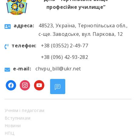
професійне училище”
aдресa:
48523, Україна, Тернопільська обл.,
с-ще. Заводське, вул. Паркова, 12
телефон:
+38 (03552) 2-49-77
+38 (096) 42-93-282
e-mail:
chvpu_bill@ukr.net
facebook
instagram
youtube
Учням і педагогам
Вступникам
Новини
НПЦ