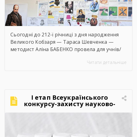
Сьогодні до 212-ї річниці з дня народження
Великого Кобзаря — Тараса Шевченка —
методист Аліна БАБЕНКО провела для учнів/
учениць і педагогів нашого навчального
Читати детальніше
закладу інтерактивний захід «Кобзар
FEST».Фестиваль відбувся в теплій, творчій та
натхненній атмосфері. Учасники активно
долучалися до вікторин «Правда чи міф» та
«Впізнай твір Великого Поета», декламували
І етап Всеукраїнського
поезії, а також разом виконали безсмертний
конкурсу-захисту науково-
[…]
дослідницьких робіт учнів-
членів МАН