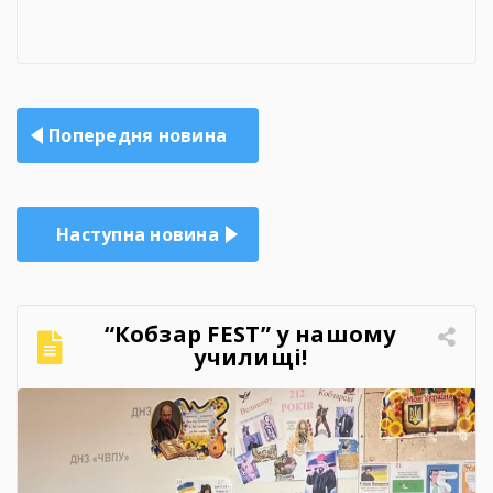
Навігація
Попередня новина
записів
Наступна новина
“Кобзар FEST” у нашому
училищі!