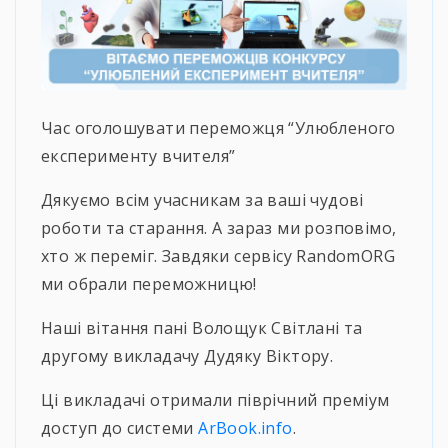
Час оголошувати переможця “Улюбленого
експерименту вчителя”
Дякуємо всім учасникам за ваші чудові
роботи та старання. А зараз ми розповімо,
хто ж переміг. Завдяки сервісу RandomORG
ми обрали переможницю!
Наші вітання пані Волощук Світлані та
другому викладачу Дудяку Віктору.
Ці викладачі отримали піврічний преміум
доступ до системи
ArBook.info
.