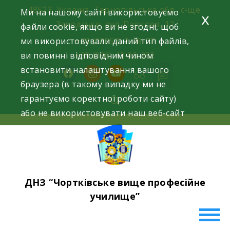
Skip
48523, Україна, Тернопільська обл., с-ще.
Ми на нашому сайті використовуємо
x
to
Заводське, вул. Паркова, 12
файли cookie, якщо ви не згодні, щоб
content
ми використовували даний тип файлів,
+38 (03552) 2-49-77
ви повинні відповідним чином
+38 (096) 42-93-282
встановити налаштування вашого
facebook
instagram
youtube
браузера (в такому випадку ми не
гарантуємо коректної роботи сайту)
або не використовувати наш веб-сайт
ДНЗ “Чортківське вище професійне
училище”