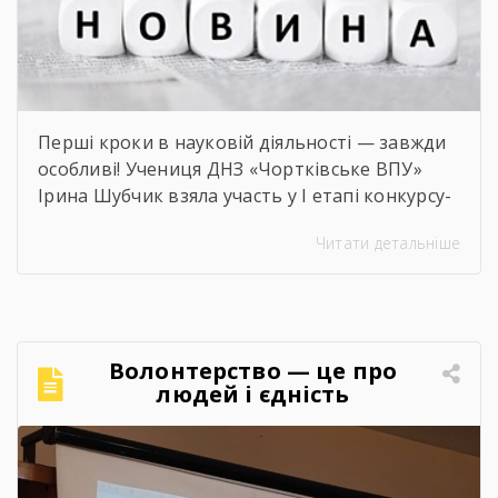
Перші кроки в науковій діяльності — завжди
особливі! Учениця ДНЗ «Чортківське ВПУ»
Ірина Шубчик взяла участь у І етапі конкурсу-
захисту науково-дослідницьких робіт на тему:
Читати детальніше
«Сучасний стан та перспективи розвитку
сільського господарства Чортківського
району».Дослідження виконане під
керівництвом Світлани Волощук і
вирізняється актуальністю теми, ґрунтовним
Волонтерство — це про
аналізом та прагненням осмислити сучасні
людей і єдність
виклики й перспективи розвитку аграрної
сфери Чортківського […]