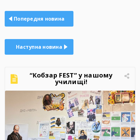
Навігація
Попередня новина
записів
Наступна новина
“Кобзар FEST” у нашому
училищі!