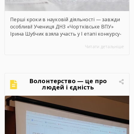
Перші кроки в науковій діяльності — завжди
особливі! Учениця ДНЗ «Чортківське ВПУ»
Ірина Шубчик взяла участь у І етапі конкурсу-
захисту науково-дослідницьких робіт на тему:
Читати детальніше
«Сучасний стан та перспективи розвитку
сільського господарства Чортківського
району».Дослідження виконане під
керівництвом Світлани Волощук і
вирізняється актуальністю теми, ґрунтовним
Волонтерство — це про
аналізом та прагненням осмислити сучасні
людей і єдність
виклики й перспективи розвитку аграрної
сфери Чортківського […]