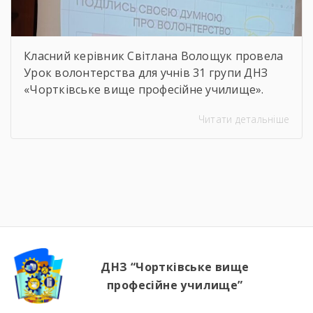
Класний керівник Світлана Волощук провела
Урок волонтерства для учнів 31 групи ДНЗ
«Чортківське вище професійне училище».
Навіть погодні умови не стали на заваді —
Читати детальніше
урок відбувся онлайн, у живому спілкуванні, з
щирими розмовами про підтримку,
відповідальність і силу маленьких добрих
справ. Як завжди, на допомогу прийшли
колеги — Віктор Дудяк та Юрій Шамрило,
довівши, що […]
ДНЗ “Чортківське вище
професійне училище”