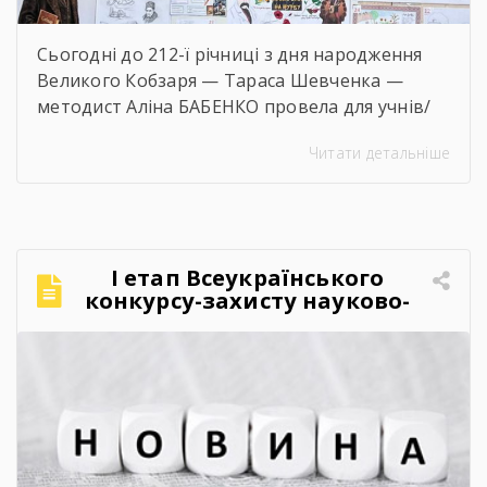
Сьогодні до 212-ї річниці з дня народження
Великого Кобзаря — Тараса Шевченка —
методист Аліна БАБЕНКО провела для учнів/
учениць і педагогів нашого навчального
Читати детальніше
закладу інтерактивний захід «Кобзар
FEST».Фестиваль відбувся в теплій, творчій та
натхненній атмосфері. Учасники активно
долучалися до вікторин «Правда чи міф» та
«Впізнай твір Великого Поета», декламували
І етап Всеукраїнського
поезії, а також разом виконали безсмертний
конкурсу-захисту науково-
[…]
дослідницьких робіт учнів-
членів МАН