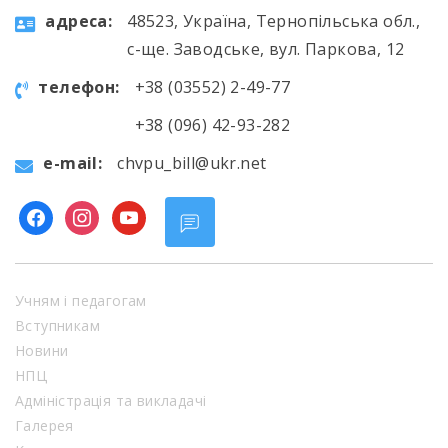
aдресa:
48523, Україна, Тернопільська обл.,
с-ще. Заводське, вул. Паркова, 12
телефон:
+38 (03552) 2-49-77
+38 (096) 42-93-282
e-mail:
chvpu_bill@ukr.net
facebook
instagram
youtube
Учням і педагогам
Вступникам
Новини
НПЦ
Адміністрація та викладачі
Галерея