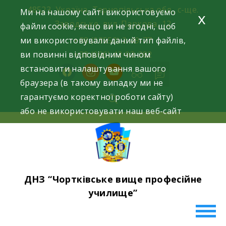
Skip
48523, Україна, Тернопільська обл., с-ще.
Ми на нашому сайті використовуємо
x
to
Заводське, вул. Паркова, 12
файли cookie, якщо ви не згодні, щоб
content
ми використовували даний тип файлів,
+38 (03552) 2-49-77
ви повинні відповідним чином
+38 (096) 42-93-282
встановити налаштування вашого
facebook
instagram
youtube
браузера (в такому випадку ми не
гарантуємо коректної роботи сайту)
або не використовувати наш веб-сайт
ДНЗ “Чортківське вище професійне
училище”