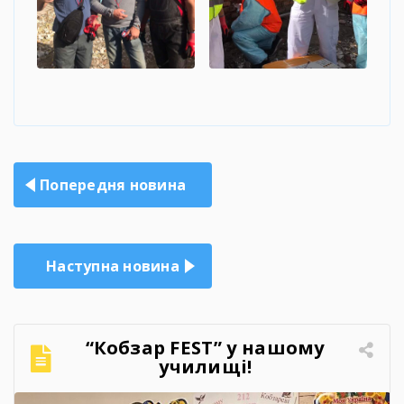
Навігація
Попередня новина
записів
Наступна новина
“Кобзар FEST” у нашому
училищі!