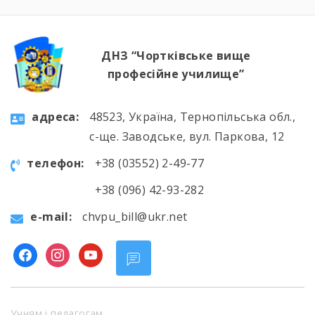
ДНЗ “Чортківське вище
професійне училище”
aдресa:
48523, Україна, Тернопільська обл.,
с-ще. Заводське, вул. Паркова, 12
телефон:
+38 (03552) 2-49-77
+38 (096) 42-93-282
e-mail:
chvpu_bill@ukr.net
facebook
instagram
youtube
Учням і педагогам