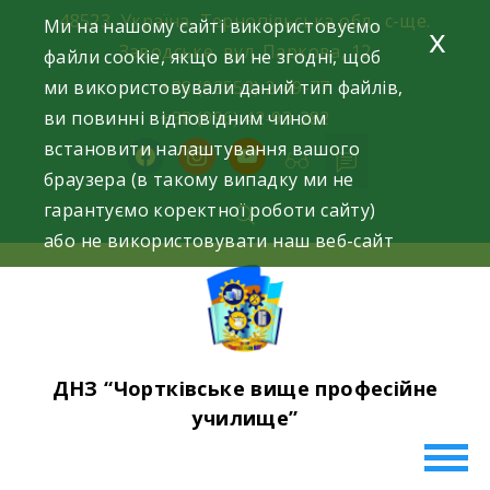
Skip
48523, Україна, Тернопільська обл., с-ще.
Ми на нашому сайті використовуємо
x
to
Заводське, вул. Паркова, 12
файли cookie, якщо ви не згодні, щоб
content
ми використовували даний тип файлів,
+38 (03552) 2-49-77
ви повинні відповідним чином
+38 (096) 42-93-282
встановити налаштування вашого
facebook
instagram
youtube
браузера (в такому випадку ми не
гарантуємо коректної роботи сайту)
або не використовувати наш веб-сайт
ДНЗ “Чортківське вище професійне
училище”