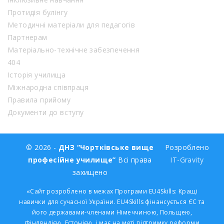
Протидія булінгу
Методичні матеріали для педагогів
Партнерам
Матеріально-технічне забезпечення
404
Історія училища
Міжнародна співпраця
Правила прийому
Документи до вступу
© 2026 -
ДНЗ “Чортківське вище
Розроблено
професійне училище”
Всі права
IT-Gravity
захищено
«Сайт розроблено в межах Програми EU4Skills: Кращі
навички для сучасної України. EU4Skills фінансується ЄС та
його державами-членами Німеччиною, Польщею,
Фінляндією, Естонією, і має на меті підтримку реформи