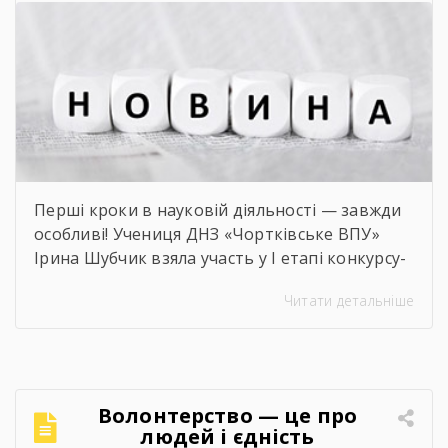
членів МАН
Перші кроки в науковій діяльності — завжди
особливі! Учениця ДНЗ «Чортківське ВПУ»
Ірина Шубчик взяла участь у І етапі конкурсу-
захисту науково-дослідницьких робіт на тему:
Читати детальніше
«Сучасний стан та перспективи розвитку
сільського господарства Чортківського
району».Дослідження виконане під
керівництвом Світлани Волощук і
вирізняється актуальністю теми, ґрунтовним
Волонтерство — це про
аналізом та прагненням осмислити сучасні
людей і єдність