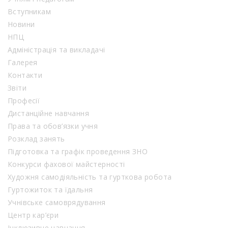
Вступникам
Новини
НПЦ
Адміністрація та викладачі
Галерея
Контакти
Звіти
Професії
Дистанційне навчання
Права та обов’язки учня
Розклад занять
Підготовка та графік проведення ЗНО
Конкурси фахової майстерності
Художня самодіяльність та гурткова робота
Гуртожиток та їдальня
Учнівське самоврядування
Центр кар’єри
Інклюзивне навчання