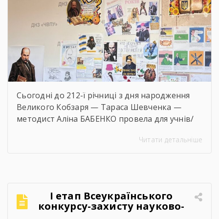
Сьогодні до 212-ї річниці з дня народження
Великого Кобзаря — Тараса Шевченка —
методист Аліна БАБЕНКО провела для учнів/
учениць і педагогів нашого навчального
Читати детальніше
закладу інтерактивний захід «Кобзар
FEST».Фестиваль відбувся в теплій, творчій та
натхненній атмосфері. Учасники активно
долучалися до вікторин «Правда чи міф» та
«Впізнай твір Великого Поета», декламували
І етап Всеукраїнського
поезії, а також разом виконали безсмертний
конкурсу-захисту науково-
[…]
дослідницьких робіт учнів-