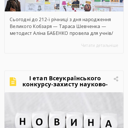
Сьогодні до 212-ї річниці з дня народження
Великого Кобзаря — Тараса Шевченка —
методист Аліна БАБЕНКО провела для учнів/
учениць і педагогів нашого навчального
Читати детальніше
закладу інтерактивний захід «Кобзар
FEST».Фестиваль відбувся в теплій, творчій та
натхненній атмосфері. Учасники активно
долучалися до вікторин «Правда чи міф» та
«Впізнай твір Великого Поета», декламували
І етап Всеукраїнського
поезії, а також разом виконали безсмертний
конкурсу-захисту науково-
[…]
дослідницьких робіт учнів-
членів МАН