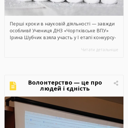
Перші кроки в науковій діяльності — завжди
особливі! Учениця ДНЗ «Чортківське ВПУ»
Ірина Шубчик взяла участь у І етапі конкурсу-
захисту науково-дослідницьких робіт на тему:
Читати детальніше
«Сучасний стан та перспективи розвитку
сільського господарства Чортківського
району».Дослідження виконане під
керівництвом Світлани Волощук і
вирізняється актуальністю теми, ґрунтовним
Волонтерство — це про
аналізом та прагненням осмислити сучасні
людей і єдність
виклики й перспективи розвитку аграрної
сфери Чортківського […]