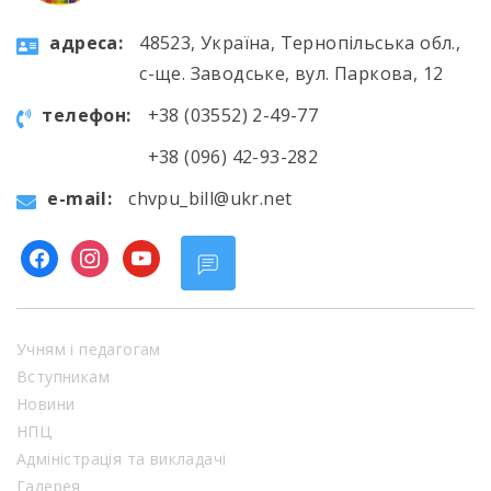
aдресa:
48523, Україна, Тернопільська обл.,
с-ще. Заводське, вул. Паркова, 12
телефон:
+38 (03552) 2-49-77
+38 (096) 42-93-282
e-mail:
chvpu_bill@ukr.net
facebook
instagram
youtube
Учням і педагогам
Вступникам
Новини
НПЦ
Адміністрація та викладачі
Галерея