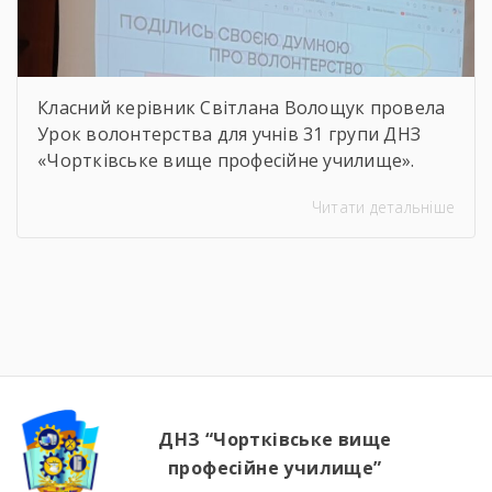
Класний керівник Світлана Волощук провела
Урок волонтерства для учнів 31 групи ДНЗ
«Чортківське вище професійне училище».
Навіть погодні умови не стали на заваді —
Читати детальніше
урок відбувся онлайн, у живому спілкуванні, з
щирими розмовами про підтримку,
відповідальність і силу маленьких добрих
справ. Як завжди, на допомогу прийшли
колеги — Віктор Дудяк та Юрій Шамрило,
довівши, що […]
ДНЗ “Чортківське вище
професійне училище”