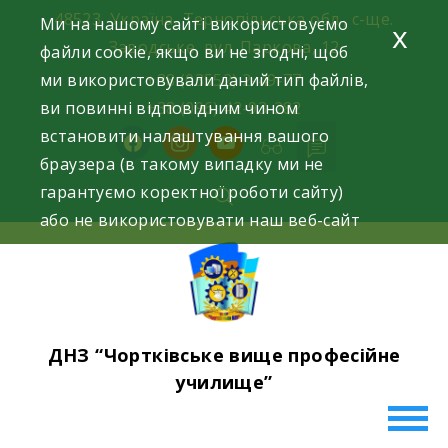
Skip
48523, Україна, Тернопільська обл., с-ще.
Ми на нашому сайті використовуємо
x
to
Заводське, вул. Паркова, 12
файли cookie, якщо ви не згодні, щоб
content
ми використовували даний тип файлів,
+38 (03552) 2-49-77
ви повинні відповідним чином
+38 (096) 42-93-282
встановити налаштування вашого
facebook
instagram
youtube
браузера (в такому випадку ми не
гарантуємо коректної роботи сайту)
або не використовувати наш веб-сайт
ДНЗ “Чортківське вище професійне
училище”