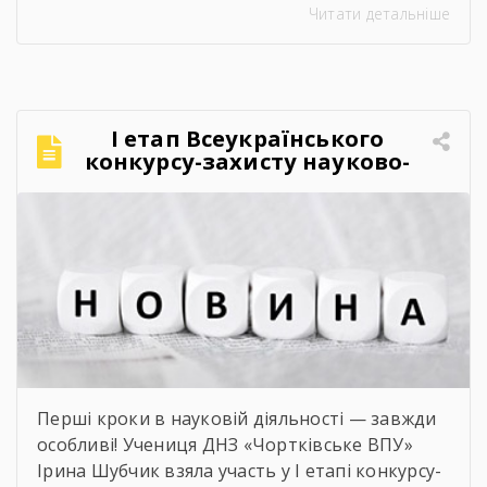
Читати детальніше
закладу інтерактивний захід «Кобзар
FEST».Фестиваль відбувся в теплій, творчій та
натхненній атмосфері. Учасники активно
долучалися до вікторин «Правда чи міф» та
«Впізнай твір Великого Поета», декламували
І етап Всеукраїнського
поезії, а також разом виконали безсмертний
конкурсу-захисту науково-
[…]
дослідницьких робіт учнів-
членів МАН
Перші кроки в науковій діяльності — завжди
особливі! Учениця ДНЗ «Чортківське ВПУ»
Ірина Шубчик взяла участь у І етапі конкурсу-