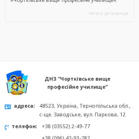
Навіть погодні умови не стали на заваді —
Читати детальніше
урок відбувся онлайн, у живому спілкуванні, з
щирими розмовами про підтримку,
відповідальність і силу маленьких добрих
справ. Як завжди, на допомогу прийшли
колеги — Віктор Дудяк та Юрій Шамрило,
довівши, що […]
ДНЗ “Чортківське вище
професійне училище”
aдресa:
48523, Україна, Тернопільська обл.,
с-ще. Заводське, вул. Паркова, 12
телефон:
+38 (03552) 2-49-77
+38 (096) 42-93-282