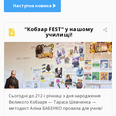
Наступна новина
“Кобзар FEST” у нашому
училищі!
Сьогодні до 212-ї річниці з дня народження
Великого Кобзаря — Тараса Шевченка —
методист Аліна БАБЕНКО провела для учнів/
учениць і педагогів нашого навчального