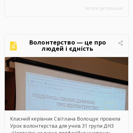
захисту науково-дослідницьких робіт на тему:
Читати детальніше
«Сучасний стан та перспективи розвитку
сільського господарства Чортківського
району».Дослідження виконане під
керівництвом Світлани Волощук і
вирізняється актуальністю теми, ґрунтовним
Волонтерство — це про
аналізом та прагненням осмислити сучасні
людей і єдність
виклики й перспективи розвитку аграрної
сфери Чортківського […]
Класний керівник Світлана Волощук провела
Урок волонтерства для учнів 31 групи ДНЗ
«Чортківське вище професійне училище».