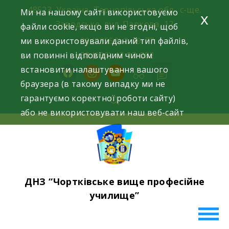
Skip
48523, Україна, Тернопільська обл., с-ще.
Ми на нашому сайті використовуємо
x
to
Заводське, вул. Паркова, 12
файли cookie, якщо ви не згодні, щоб
content
ми використовували даний тип файлів,
+38 (03552) 2-49-77
ви повинні відповідним чином
+38 (096) 42-93-282
встановити налаштування вашого
facebook
instagram
youtube
браузера (в такому випадку ми не
гарантуємо коректної роботи сайту)
або не використовувати наш веб-сайт
ДНЗ “Чортківське вище професійне
училище”