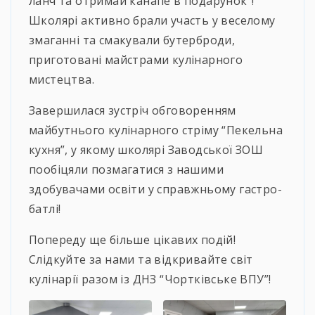
ланч та отримай канапе в подарунок”!
Школярі активно брали участь у веселому
змаганні та смакували бутерброди,
приготовані майстрами кулінарного
мистецтва.
Завершилася зустріч обговоренням
майбутнього кулінарного стріму “Пекельна
кухня”, у якому школярі Заводської ЗОШ
пообіцяли позмагатися з нашими
здобувачами освіти у справжньому гастро-
батлі!
Попереду ще більше цікавих подій!
Слідкуйте за нами та відкривайте світ
кулінарії разом із ДНЗ “Чортківське ВПУ”!