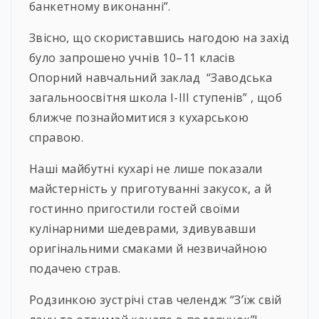
банкетному виконанні”.
Звісно, що скориставшись нагодою на захід
було запрошено учнів 10–11 класів
Опорний навчальний заклад “Заводська
загальноосвітня школа І-ІІІ ступенів” , щоб
ближче познайомитися з кухарською
справою.
Наші майбутні кухарі не лише показали
майстерність у приготуванні закусок, а й
гостинно пригостили гостей своїми
кулінарними шедеврами, здивувавши
оригінальними смаками й незвичайною
подачею страв.
Родзинкою зустрічі став челендж “З’їж свій