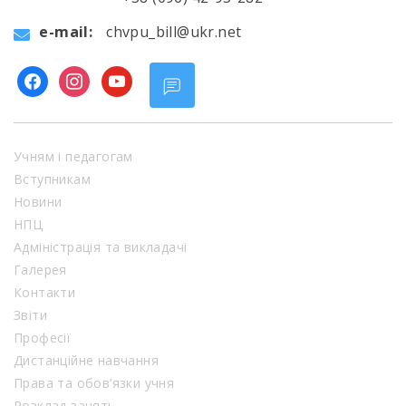
e-mail:
chvpu_bill@ukr.net
facebook
instagram
youtube
Учням і педагогам
Вступникам
Новини
НПЦ
Адміністрація та викладачі
Галерея
Контакти
Звіти
Професії
Дистанційне навчання
Права та обов’язки учня
Розклад занять