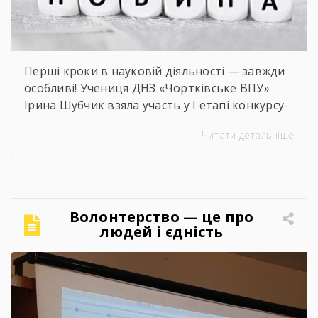
Перші кроки в науковій діяльності — завжди
особливі! Учениця ДНЗ «Чортківське ВПУ»
Ірина Шубчик взяла участь у І етапі конкурсу-
захисту науково-дослідницьких робіт на тему:
Читати детальніше
«Сучасний стан та перспективи розвитку
сільського господарства Чортківського
району».Дослідження виконане під
керівництвом Світлани Волощук і
вирізняється актуальністю теми, ґрунтовним
Волонтерство — це про
аналізом та прагненням осмислити сучасні
людей і єдність
виклики й перспективи розвитку аграрної
сфери Чортківського […]