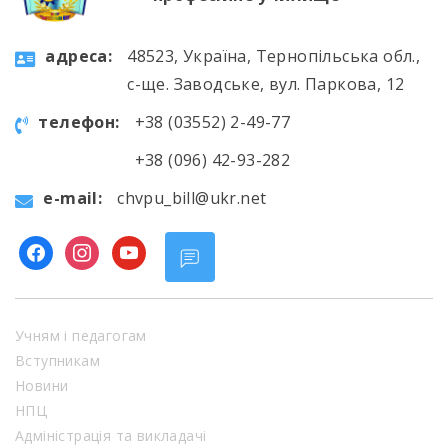
aдресa:
48523, Україна, Тернопільська обл.,
с-ще. Заводське, вул. Паркова, 12
телефон:
+38 (03552) 2-49-77
+38 (096) 42-93-282
e-mail:
chvpu_bill@ukr.net
facebook
instagram
youtube
Учням і педагогам
Вступникам
Новини
НПЦ
Адміністрація та викладачі