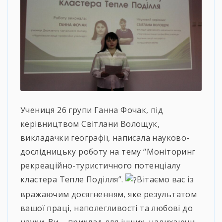
Учениця 26 групи Ганна Фочак, під
керівництвом Світлани Волощук,
викладачки географії, написала науково-
дослідницьку роботу на тему “Моніторинг
рекреаційно-туристичного потенціалу
кластера Тепле Поділля”.
Вітаємо вас із
вражаючим досягненням, яке результатом
вашої праці, наполегливості та любові до
науки. Ви – приклад для інших, надихаючи