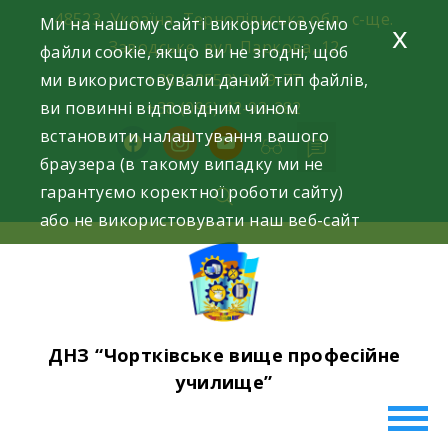
Skip
48523, Україна, Тернопільська обл., с-ще.
Ми на нашому сайті використовуємо
x
to
Заводське, вул. Паркова, 12
файли cookie, якщо ви не згодні, щоб
content
ми використовували даний тип файлів,
+38 (03552) 2-49-77
ви повинні відповідним чином
+38 (096) 42-93-282
встановити налаштування вашого
facebook
instagram
youtube
браузера (в такому випадку ми не
гарантуємо коректної роботи сайту)
або не використовувати наш веб-сайт
ДНЗ “Чортківське вище професійне
училище”