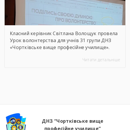
Класний керівник Світлана Волощук провела
Урок волонтерства для учнів 31 групи ДНЗ
«Чортківське вище професійне училище».
Навіть погодні умови не стали на заваді —
Читати детальніше
урок відбувся онлайн, у живому спілкуванні, з
щирими розмовами про підтримку,
відповідальність і силу маленьких добрих
справ. Як завжди, на допомогу прийшли
колеги — Віктор Дудяк та Юрій Шамрило,
довівши, що […]
ДНЗ “Чортківське вище
професійне училище”