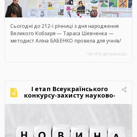
Сьогодні до 212-ї річниці з дня народження
Великого Кобзаря — Тараса Шевченка —
методист Аліна БАБЕНКО провела для учнів/
учениць і педагогів нашого навчального
Читати детальніше
закладу інтерактивний захід «Кобзар
FEST».Фестиваль відбувся в теплій, творчій та
натхненній атмосфері. Учасники активно
долучалися до вікторин «Правда чи міф» та
«Впізнай твір Великого Поета», декламували
І етап Всеукраїнського
поезії, а також разом виконали безсмертний
конкурсу-захисту науково-
[…]
дослідницьких робіт учнів-
членів МАН