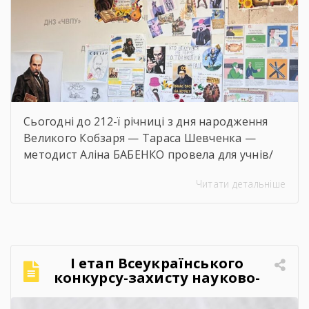
Сьогодні до 212-ї річниці з дня народження
Великого Кобзаря — Тараса Шевченка —
методист Аліна БАБЕНКО провела для учнів/
учениць і педагогів нашого навчального
Читати детальніше
закладу інтерактивний захід «Кобзар
FEST».Фестиваль відбувся в теплій, творчій та
натхненній атмосфері. Учасники активно
долучалися до вікторин «Правда чи міф» та
«Впізнай твір Великого Поета», декламували
І етап Всеукраїнського
поезії, а також разом виконали безсмертний
конкурсу-захисту науково-
[…]
дослідницьких робіт учнів-
членів МАН