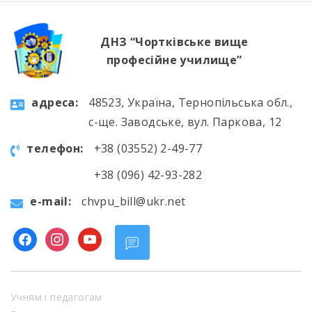
ДНЗ “Чортківське вище
професійне училище”
aдресa:
48523, Україна, Тернопільська обл.,
с-ще. Заводське, вул. Паркова, 12
телефон:
+38 (03552) 2-49-77
+38 (096) 42-93-282
e-mail:
chvpu_bill@ukr.net
facebook
instagram
youtube
Учням і педагогам