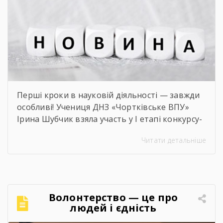
Перші кроки в науковій діяльності — завжди
особливі! Учениця ДНЗ «Чортківське ВПУ»
Ірина Шубчик взяла участь у І етапі конкурсу-
захисту науково-дослідницьких робіт на тему:
Читати детальніше
«Сучасний стан та перспективи розвитку
сільського господарства Чортківського
району».Дослідження виконане під
керівництвом Світлани Волощук і
вирізняється актуальністю теми, ґрунтовним
Волонтерство — це про
аналізом та прагненням осмислити сучасні
людей і єдність
виклики й перспективи розвитку аграрної