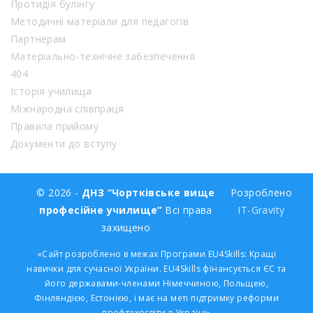
Протидія булінгу
Методичні матеріали для педагогів
Партнерам
Матеріально-технічне забезпечення
404
Історія училища
Міжнародна співпраця
Правила прийому
Документи до вступу
© 2026 -
ДНЗ “Чортківське вище
Розроблено
професійне училище”
Всі права
IT-Gravity
захищено
«Сайт розроблено в межах Програми EU4Skills: Кращі
навички для сучасної України. EU4Skills фінансується ЄС та
його державами-членами Німеччиною, Польщею,
Фінляндією, Естонією, і має на меті підтримку реформи
профтехосвіти в Україні»