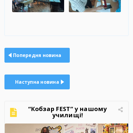
Навігація
Попередня новина
записів
Наступна новина
“Кобзар FEST” у нашому
училищі!