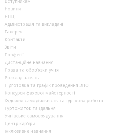
Вступникам
Новини
НПЦ
Адміністрація та викладачі
Галерея
Контакти
Звіти
Професії
Дистанційне навчання
Права та обов’язки учня
Розклад занять
Підготовка та графік проведення ЗНО
Конкурси фахової майстерності
Художня самодіяльність та гурткова робота
Гуртожиток та їдальня
Учнівське самоврядування
Центр кар’єри
Інклюзивне навчання