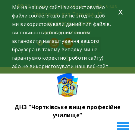
Skip
48523, Україна, Тернопільська обл., с-ще.
Ми на нашому сайті використовуємо
x
to
Заводське, вул. Паркова, 12
файли cookie, якщо ви не згодні, щоб
content
ми використовували даний тип файлів,
+38 (03552) 2-49-77
ви повинні відповідним чином
+38 (096) 42-93-282
встановити налаштування вашого
facebook
instagram
youtube
браузера (в такому випадку ми не
гарантуємо коректної роботи сайту)
або не використовувати наш веб-сайт
ДНЗ “Чортківське вище професійне
училище”