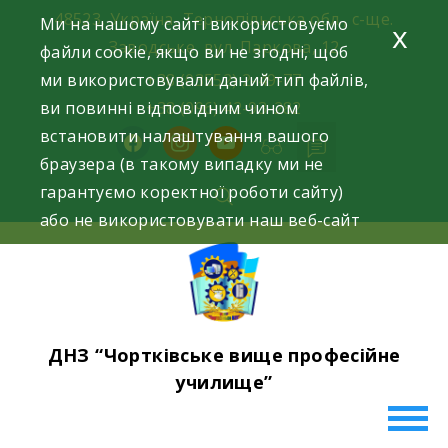
Skip
48523, Україна, Тернопільська обл., с-ще.
Ми на нашому сайті використовуємо
x
to
Заводське, вул. Паркова, 12
файли cookie, якщо ви не згодні, щоб
content
ми використовували даний тип файлів,
+38 (03552) 2-49-77
ви повинні відповідним чином
+38 (096) 42-93-282
встановити налаштування вашого
facebook
instagram
youtube
браузера (в такому випадку ми не
гарантуємо коректної роботи сайту)
або не використовувати наш веб-сайт
ДНЗ “Чортківське вище професійне
училище”