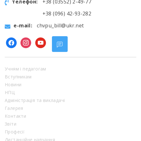
телефон:
+38 (03552) 2-49-77
+38 (096) 42-93-282
e-mail:
chvpu_bill@ukr.net
facebook
instagram
youtube
Учням і педагогам
Вступникам
Новини
НПЦ
Адміністрація та викладачі
Галерея
Контакти
Звіти
Професії
Дистанційне навчання