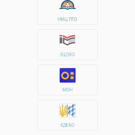
НМЦ ПТО
УЦОЯО
МОН
ЄДЕБО