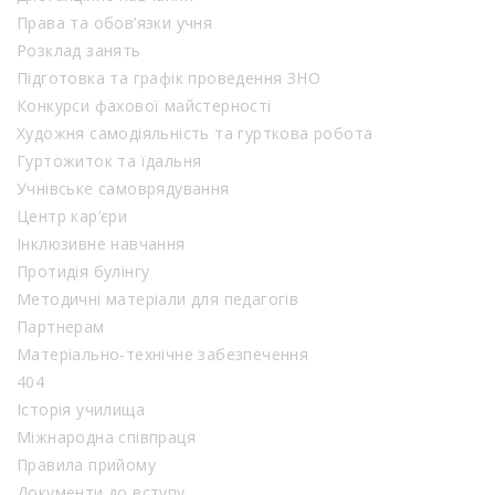
Права та обов’язки учня
Розклад занять
Підготовка та графік проведення ЗНО
Конкурси фахової майстерності
Художня самодіяльність та гурткова робота
Гуртожиток та їдальня
Учнівське самоврядування
Центр кар’єри
Інклюзивне навчання
Протидія булінгу
Методичні матеріали для педагогів
Партнерам
Матеріально-технічне забезпечення
404
Історія училища
Міжнародна співпраця
Правила прийому
Документи до вступу