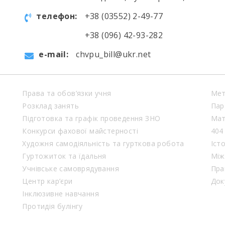
телефон:
+38 (03552) 2-49-77
+38 (096) 42-93-282
e-mail:
chvpu_bill@ukr.net
Права та обов’язки учня
Мет
Розклад занять
Пар
Підготовка та графік проведення ЗНО
Мат
Конкурси фахової майстерності
404
Художня самодіяльність та гурткова робота
Іст
Гуртожиток та їдальня
Між
Учнівське самоврядування
Пра
Центр кар’єри
Док
Інклюзивне навчання
Протидія булінгу