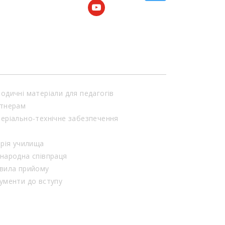
youtube
одичні матеріали для педагогів
тнерам
еріально-технічне забезпечення
орія училища
народна співпраця
вила прийому
ументи до вступу