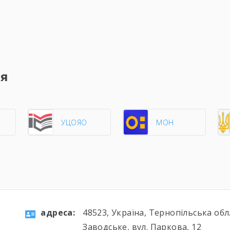
ня
О
УЦОЯО
МОН
aдресa:
48523, Україна, Тернопільська обл.
Заводське, вул. Паркова, 12