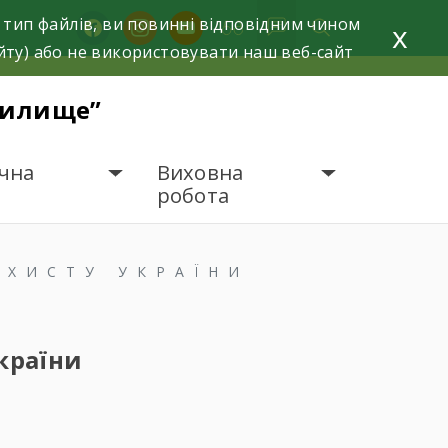
 тип файлів, ви повинні відповідним чином
facebook
instagram
youtube
x
йту) або не використовувати наш веб-сайт
чилище”
чна
Виховна
робота
АХИСТУ УКРАЇНИ
країни