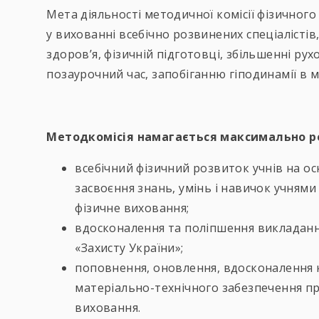
Мета діяльності методичної комісії фізичного
у вихованні всебічно розвинених спеціалістів,
здоров’я, фізичній підготовці, збільшенні рух
позаурочний час, запобіганню гіподинамії в 
Методкомісія намагається максимально ре
всебічний фізичний розвиток учнів на о
засвоєння знань, умінь і навичок учнями
фізичне виховання;
вдосконалення та поліпшення викладанн
«Захисту України»;
поповнення, оновлення, вдосконалення
матеріально-технічного забезпечення пр
виховання.