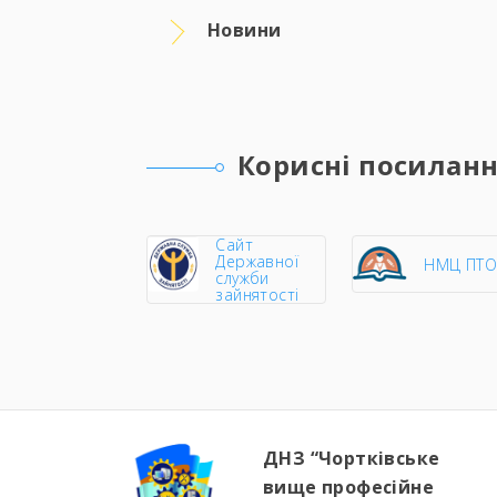
Новини
Корисні посилан
Сайт
Державної
НМЦ ПТ
служби
зайнятості
ДНЗ “Чортківське
вище професійне