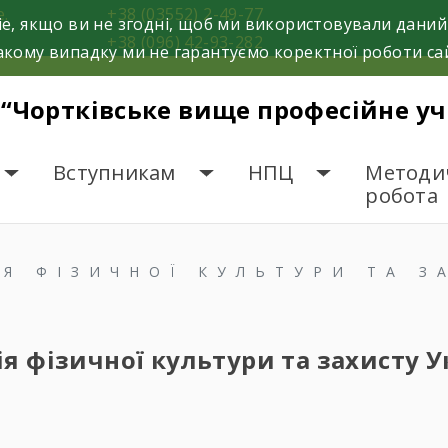
е.
+38 (03552) 2-49-77
e, якщо ви не згодні, щоб ми використовували даний
+38 (096) 42-93-282
кому випадку ми не гарантуємо коректної роботи са
 “Чортківське вище професійне у
Вступникам
НПЦ
Методи
робота
Я ФІЗИЧНОЇ КУЛЬТУРИ ТА З
я фізичної культури та захисту У