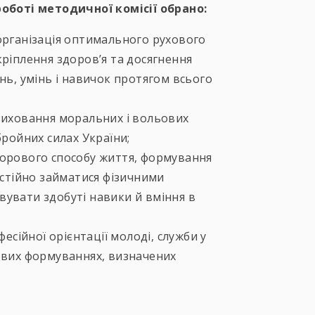
боті методичної комісії обрано:
організація оптимального рухового
кріплення здоров’я та досягнення
нь, умінь і навичок протягом всього
виховання моральних і вольових
бройних силах України;
дорового способу життя, формування
остійно займатися фізичними
увати здобуті навики й вміння в
фесійної орієнтації молоді, служби у
ових формуваннях, визначених