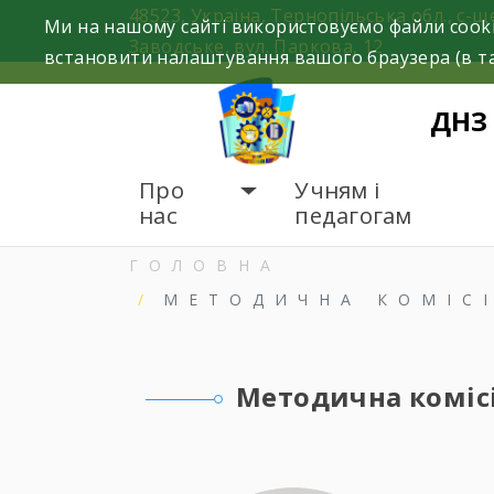
Skip
48523, Україна, Тернопільська обл., с-щ
Ми на нашому сайті використовуємо файли cooki
to
Заводське, вул. Паркова, 12
встановити налаштування вашого браузера (в та
content
ДНЗ
Про
Учням і
нас
педагогам
ГОЛОВНА
МЕТОДИЧНА КОМІСІ
Методична комісі