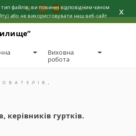
 тип файлів, ви повинні відповідним чином
facebook
instagram
youtube
x
йту) або не використовувати наш веб-сайт
чилище”
чна
Виховна
робота
ХОВАТЕЛІВ,
, керівників гуртків.