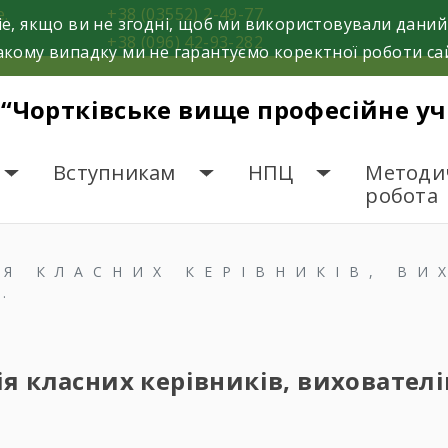
е.
+38 (03552) 2-49-77
e, якщо ви не згодні, щоб ми використовували даний
+38 (096) 42-93-282
кому випадку ми не гарантуємо коректної роботи са
 “Чортківське вище професійне у
Вступникам
НПЦ
Методи
робота
Я КЛАСНИХ КЕРІВНИКІВ, ВИ
.
 класних керівників, вихователів