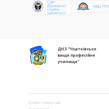
Сайт
Державної
НМЦ ПТ
служби
зайнятості
ДНЗ “Чортківське
вище професійне
училище”
Учням і педагогам
Вступникам