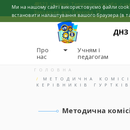
Skip
48523, Україна, Тернопільська обл., с-щ
Ми на нашому сайті використовуємо файли cooki
to
Заводське, вул. Паркова, 12
встановити налаштування вашого браузера (в та
content
ДНЗ
Про
Учням і
нас
педагогам
ГОЛОВНА
МЕТОДИЧНА КОМІСІ
КЕРІВНИКІВ ГУРТКІВ
Методична комісія