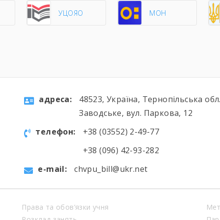
О
УЦОЯО
МОН
aдресa:
48523, Україна, Тернопільська обл.
Заводське, вул. Паркова, 12
телефон:
+38 (03552) 2-49-77
+38 (096) 42-93-282
e-mail:
chvpu_bill@ukr.net
Права та обов’язки учня
Мет
Розклад занять
Пар