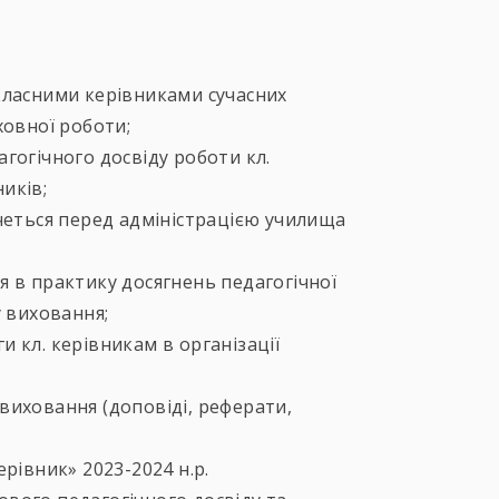
класними керівниками сучасних
ховної роботи;
гогічного досвіду роботи кл.
ників;
четься перед адміністрацією училища
 в практику досягнень педагогічної
у виховання;
 кл. керівникам в організації
виховання (доповіді, реферати,
рівник» 2023-2024 н.р.