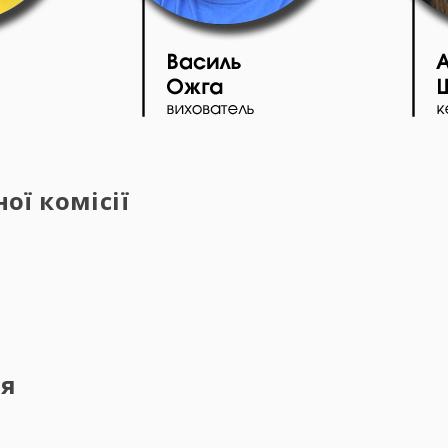
ї комісії
ня