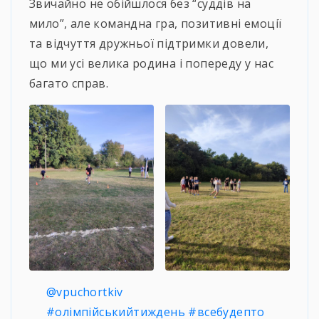
Звичайно не обійшлося без “суддів на
мило”, але командна гра, позитивні емоції
та відчуття дружньої підтримки довели,
що ми усі велика родина і попереду у нас
багато справ.
@vpuchortkiv
#олімпійськийтиждень
#всебудепто