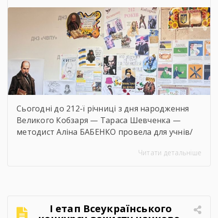
Сьогодні до 212-ї річниці з дня народження
Великого Кобзаря — Тараса Шевченка —
методист Аліна БАБЕНКО провела для учнів/
учениць і педагогів нашого навчального
Читати детальніше
закладу інтерактивний захід «Кобзар
FEST».Фестиваль відбувся в теплій, творчій та
натхненній атмосфері. Учасники активно
долучалися до вікторин «Правда чи міф» та
«Впізнай твір Великого Поета», декламували
І етап Всеукраїнського
поезії, а також разом виконали безсмертний