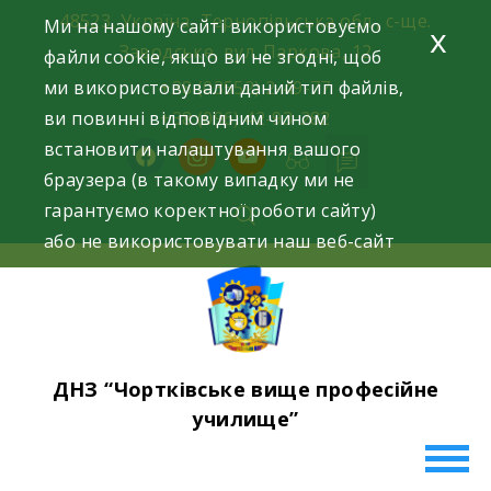
Skip
48523, Україна, Тернопільська обл., с-ще.
Ми на нашому сайті використовуємо
x
to
Заводське, вул. Паркова, 12
файли cookie, якщо ви не згодні, щоб
content
ми використовували даний тип файлів,
+38 (03552) 2-49-77
ви повинні відповідним чином
+38 (096) 42-93-282
встановити налаштування вашого
facebook
instagram
youtube
браузера (в такому випадку ми не
гарантуємо коректної роботи сайту)
або не використовувати наш веб-сайт
ДНЗ “Чортківське вище професійне
училище”