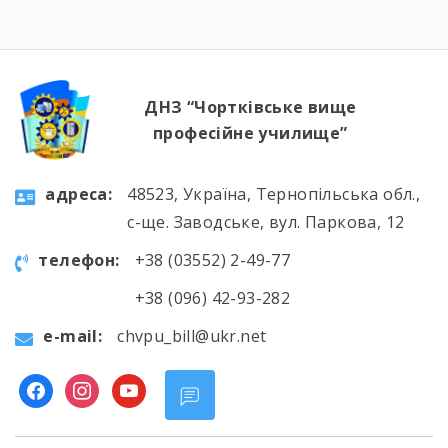
довівши, що […]
ДНЗ “Чортківське вище
професійне училище”
aдресa:
48523, Україна, Тернопільська обл.,
с-ще. Заводське, вул. Паркова, 12
телефон:
+38 (03552) 2-49-77
+38 (096) 42-93-282
e-mail:
chvpu_bill@ukr.net
facebook
instagram
youtube