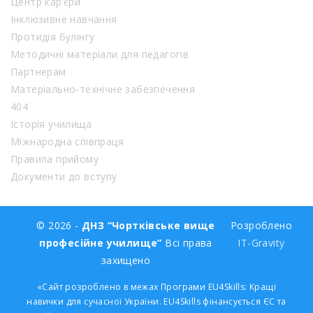
Центр кар’єри
Інклюзивне навчання
Протидія булінгу
Методичні матеріали для педагогів
Партнерам
Матеріально-технічне забезпечення
404
Історія училища
Міжнародна співпраця
Правила прийому
Документи до вступу
© 2026 -
ДНЗ “Чортківське вище
Розроблено
професійне училище”
Всі права
IT-Gravity
захищено
«Сайт розроблено в межах Програми EU4Skills: Кращі
навички для сучасної України. EU4Skills фінансується ЄС та