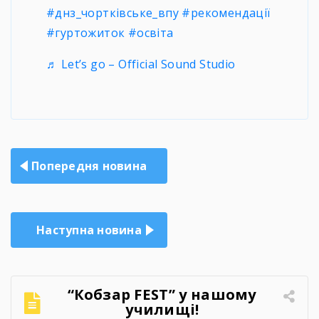
#днз_чортківське_впу
#рекомендації
#гуртожиток
#освіта
♬ Let’s go – Official Sound Studio
Навігація
Попередня новина
записів
Наступна новина
“Кобзар FEST” у нашому
училищі!