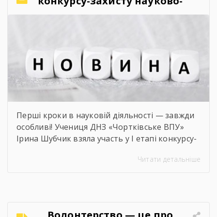
конкурсу-захисту науково-
[…]
дослідницьких робіт учнів-
членів МАН
Перші кроки в науковій діяльності — завжди
особливі! Учениця ДНЗ «Чортківське ВПУ»
Ірина Шубчик взяла участь у І етапі конкурсу-
захисту науково-дослідницьких робіт на тему:
Читати детальніше
«Сучасний стан та перспективи розвитку
сільського господарства Чортківського
району».Дослідження виконане під
керівництвом Світлани Волощук і
вирізняється актуальністю теми, ґрунтовним
Волонтерство — це про