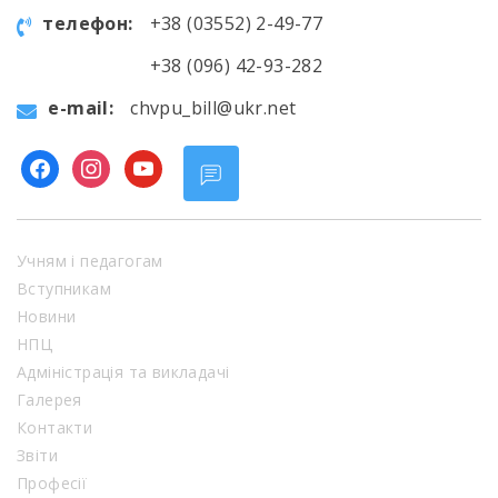
телефон:
+38 (03552) 2-49-77
+38 (096) 42-93-282
e-mail:
chvpu_bill@ukr.net
facebook
instagram
youtube
Учням і педагогам
Вступникам
Новини
НПЦ
Адміністрація та викладачі
Галерея
Контакти
Звіти
Професії