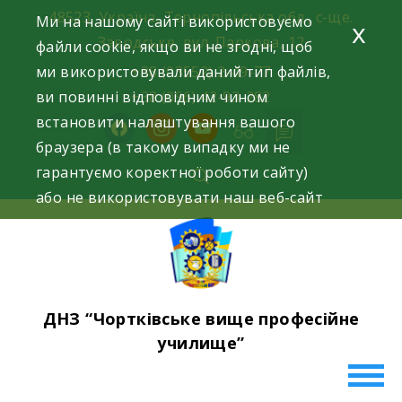
Skip
48523, Україна, Тернопільська обл., с-ще.
Ми на нашому сайті використовуємо
x
to
Заводське, вул. Паркова, 12
файли cookie, якщо ви не згодні, щоб
content
ми використовували даний тип файлів,
+38 (03552) 2-49-77
ви повинні відповідним чином
+38 (096) 42-93-282
встановити налаштування вашого
facebook
instagram
youtube
браузера (в такому випадку ми не
гарантуємо коректної роботи сайту)
або не використовувати наш веб-сайт
ДНЗ “Чортківське вище професійне
училище”