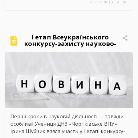
Читати детальніше
закладу інтерактивний захід «Кобзар
FEST».Фестиваль відбувся в теплій, творчій та
натхненній атмосфері. Учасники активно
долучалися до вікторин «Правда чи міф» та
«Впізнай твір Великого Поета», декламували
І етап Всеукраїнського
поезії, а також разом виконали безсмертний
конкурсу-захисту науково-
[…]
дослідницьких робіт учнів-
членів МАН
Перші кроки в науковій діяльності — завжди
особливі! Учениця ДНЗ «Чортківське ВПУ»
Ірина Шубчик взяла участь у І етапі конкурсу-