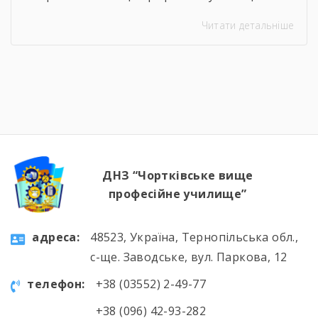
Навіть погодні умови не стали на заваді —
Читати детальніше
урок відбувся онлайн, у живому спілкуванні, з
щирими розмовами про підтримку,
відповідальність і силу маленьких добрих
справ. Як завжди, на допомогу прийшли
колеги — Віктор Дудяк та Юрій Шамрило,
довівши, що […]
ДНЗ “Чортківське вище
професійне училище”
aдресa:
48523, Україна, Тернопільська обл.,
с-ще. Заводське, вул. Паркова, 12
телефон:
+38 (03552) 2-49-77
+38 (096) 42-93-282