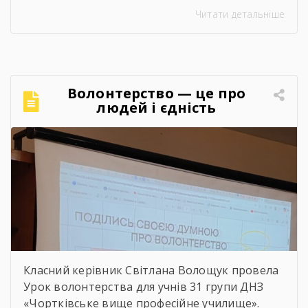
захисту науково-дослідницьких робіт на тему:
Читати детальніше
«Сучасний стан та перспективи розвитку
сільського господарства Чортківського
району».Дослідження виконане під
керівництвом Світлани Волощук і
вирізняється актуальністю теми, ґрунтовним
Волонтерство — це про
аналізом та прагненням осмислити сучасні
людей і єдність
виклики й перспективи розвитку аграрної
сфери Чортківського […]
Класний керівник Світлана Волощук провела
Урок волонтерства для учнів 31 групи ДНЗ
«Чортківське вище професійне училище».