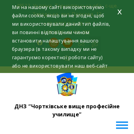
Skip
48523, Україна, Тернопільська обл., с-ще.
Ми на нашому сайті використовуємо
x
to
Заводське, вул. Паркова, 12
файли cookie, якщо ви не згодні, щоб
content
ми використовували даний тип файлів,
+38 (03552) 2-49-77
ви повинні відповідним чином
+38 (096) 42-93-282
встановити налаштування вашого
facebook
instagram
youtube
браузера (в такому випадку ми не
гарантуємо коректної роботи сайту)
або не використовувати наш веб-сайт
ДНЗ “Чортківське вище професійне
училище”