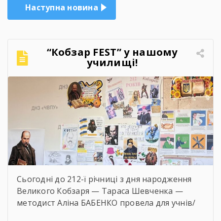
Наступна новина
“Кобзар FEST” у нашому
училищі!
Сьогодні до 212-ї річниці з дня народження
Великого Кобзаря — Тараса Шевченка —
методист Аліна БАБЕНКО провела для учнів/
учениць і педагогів нашого навчального