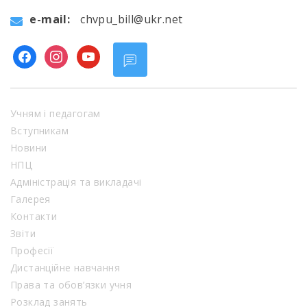
e-mail:
chvpu_bill@ukr.net
facebook
instagram
youtube
Учням і педагогам
Вступникам
Новини
НПЦ
Адміністрація та викладачі
Галерея
Контакти
Звіти
Професії
Дистанційне навчання
Права та обов’язки учня
Розклад занять