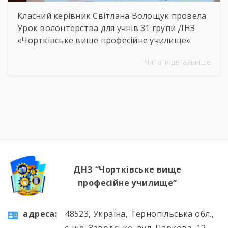
Класний керівник Світлана Волощук провела
Урок волонтерства для учнів 31 групи ДНЗ
«Чортківське вище професійне училище».
Навіть погодні умови не стали на заваді —
Читати детальніше
урок відбувся онлайн, у живому спілкуванні, з
щирими розмовами про підтримку,
відповідальність і силу маленьких добрих
справ. Як завжди, на допомогу прийшли
колеги — Віктор Дудяк та Юрій Шамрило,
довівши, що […]
ДНЗ “Чортківське вище
професійне училище”
aдресa:
48523, Україна, Тернопільська обл.,
с-ще. Заводське, вул. Паркова, 12