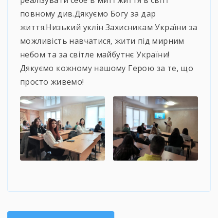
реалізувати себе в миті життя в світі
повному див.Дякуємо Богу за дар
життя.Низький уклін Захисникам України за
можливість навчатися, жити під мирним
небом та за світле майбутнє України!
Дякуємо кожному нашому Герою за те, що
просто живемо!