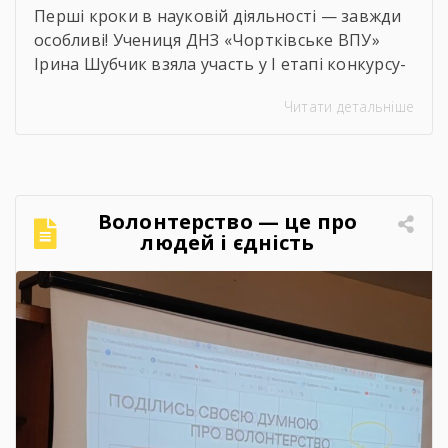
Перші кроки в науковій діяльності — завжди
особливі! Учениця ДНЗ «Чортківське ВПУ»
Ірина Шубчик взяла участь у І етапі конкурсу-
захисту науково-дослідницьких робіт на тему:
Читати детальніше
«Сучасний стан та перспективи розвитку
сільського господарства Чортківського
району».Дослідження виконане під
керівництвом Світлани Волощук і
вирізняється актуальністю теми, ґрунтовним
Волонтерство — це про
аналізом та прагненням осмислити сучасні
людей і єдність
виклики й перспективи розвитку аграрної
сфери Чортківського […]