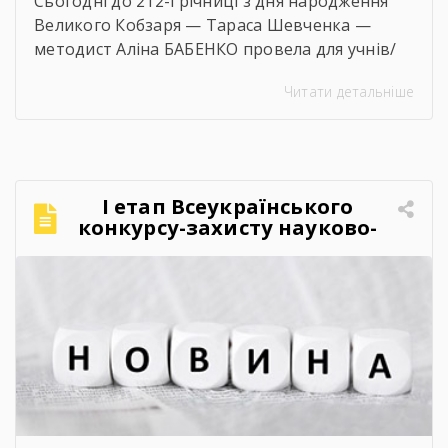
Сьогодні до 212-ї річниці з дня народження
Великого Кобзаря — Тараса Шевченка —
методист Аліна БАБЕНКО провела для учнів/
учениць і педагогів нашого навчального
Читати детальніше
закладу інтерактивний захід «Кобзар
FEST».Фестиваль відбувся в теплій, творчій та
натхненній атмосфері. Учасники активно
долучалися до вікторин «Правда чи міф» та
«Впізнай твір Великого Поета», декламували
І етап Всеукраїнського
поезії, а також разом виконали безсмертний
конкурсу-захисту науково-
[…]
дослідницьких робіт учнів-
членів МАН