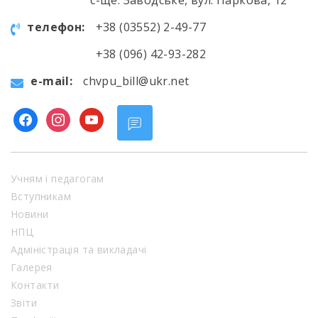
телефон:
+38 (03552) 2-49-77
+38 (096) 42-93-282
e-mail:
chvpu_bill@ukr.net
facebook
instagram
youtube
Учням і педагогам
Вступникам
Новини
НПЦ
Адміністрація та викладачі
Галерея
Контакти
Звіти