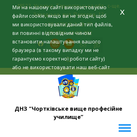
Skip
48523, Україна, Тернопільська обл., с-ще.
Ми на нашому сайті використовуємо
x
to
Заводське, вул. Паркова, 12
файли cookie, якщо ви не згодні, щоб
content
ми використовували даний тип файлів,
+38 (03552) 2-49-77
ви повинні відповідним чином
+38 (096) 42-93-282
встановити налаштування вашого
facebook
instagram
youtube
браузера (в такому випадку ми не
гарантуємо коректної роботи сайту)
або не використовувати наш веб-сайт
ДНЗ “Чортківське вище професійне
училище”