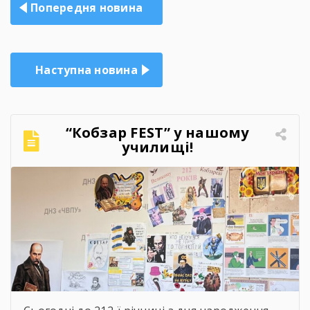
Навігація
Попередня новина
записів
Наступна новина
“Кобзар FEST” у нашому
училищі!