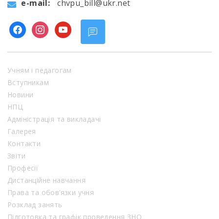
e-mail:
chvpu_bill@ukr.net
facebook
instagram
youtube
Учням і педагогам
Вступникам
Новини
НПЦ
Адміністрація та викладачі
Галерея
Контакти
Звіти
Професії
Дистанційне навчання
Права та обов’язки учня
Розклад занять
Підготовка та графік проведення ЗНО