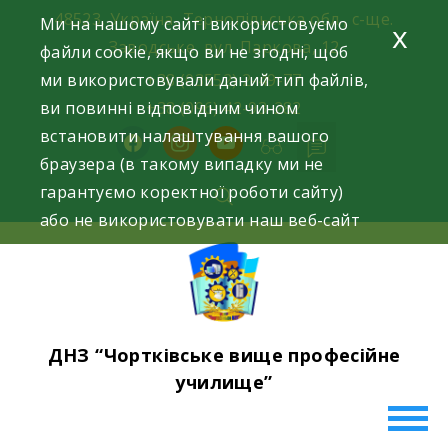
Skip
48523, Україна, Тернопільська обл., с-ще.
Ми на нашому сайті використовуємо
x
to
Заводське, вул. Паркова, 12
файли cookie, якщо ви не згодні, щоб
content
ми використовували даний тип файлів,
+38 (03552) 2-49-77
ви повинні відповідним чином
+38 (096) 42-93-282
встановити налаштування вашого
facebook
instagram
youtube
браузера (в такому випадку ми не
гарантуємо коректної роботи сайту)
або не використовувати наш веб-сайт
ДНЗ “Чортківське вище професійне
училище”