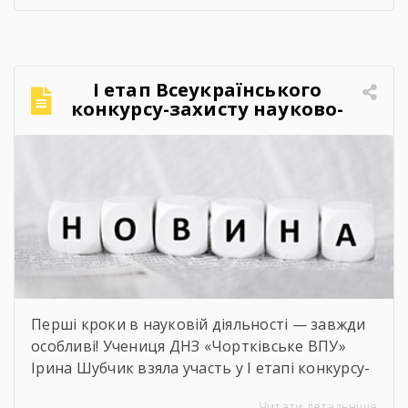
FEST».Фестиваль відбувся в теплій, творчій та
натхненній атмосфері. Учасники активно
долучалися до вікторин «Правда чи міф» та
«Впізнай твір Великого Поета», декламували
І етап Всеукраїнського
поезії, а також разом виконали безсмертний
конкурсу-захисту науково-
[…]
дослідницьких робіт учнів-
членів МАН
Перші кроки в науковій діяльності — завжди
особливі! Учениця ДНЗ «Чортківське ВПУ»
Ірина Шубчик взяла участь у І етапі конкурсу-
захисту науково-дослідницьких робіт на тему:
Читати детальніше