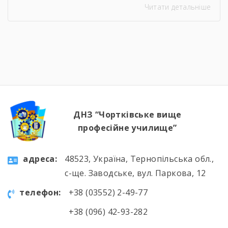
Читати детальніше
урок відбувся онлайн, у живому спілкуванні, з
щирими розмовами про підтримку,
відповідальність і силу маленьких добрих
справ. Як завжди, на допомогу прийшли
колеги — Віктор Дудяк та Юрій Шамрило,
довівши, що […]
ДНЗ “Чортківське вище
професійне училище”
aдресa:
48523, Україна, Тернопільська обл.,
с-ще. Заводське, вул. Паркова, 12
телефон:
+38 (03552) 2-49-77
+38 (096) 42-93-282