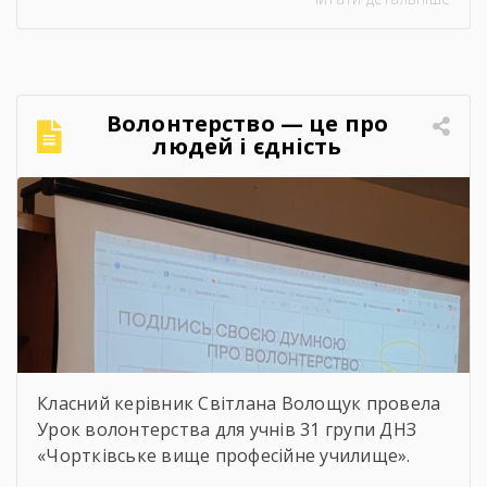
«Сучасний стан та перспективи розвитку
сільського господарства Чортківського
району».Дослідження виконане під
керівництвом Світлани Волощук і
вирізняється актуальністю теми, ґрунтовним
Волонтерство — це про
аналізом та прагненням осмислити сучасні
людей і єдність
виклики й перспективи розвитку аграрної
сфери Чортківського […]
Класний керівник Світлана Волощук провела
Урок волонтерства для учнів 31 групи ДНЗ
«Чортківське вище професійне училище».
Навіть погодні умови не стали на заваді —