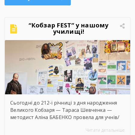
“Кобзар FEST” у нашому
училищі!
Сьогодні до 212-ї річниці з дня народження
Великого Кобзаря — Тараса Шевченка —
методист Аліна БАБЕНКО провела для учнів/
учениць і педагогів нашого навчального
Читати детальніше
закладу інтерактивний захід «Кобзар