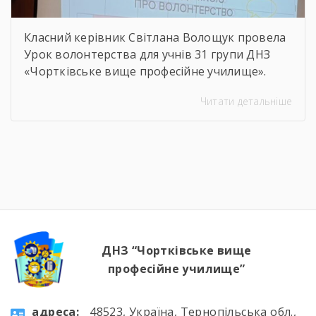
Класний керівник Світлана Волощук провела
Урок волонтерства для учнів 31 групи ДНЗ
«Чортківське вище професійне училище».
Навіть погодні умови не стали на заваді —
Читати детальніше
урок відбувся онлайн, у живому спілкуванні, з
щирими розмовами про підтримку,
відповідальність і силу маленьких добрих
справ. Як завжди, на допомогу прийшли
колеги — Віктор Дудяк та Юрій Шамрило,
довівши, що […]
ДНЗ “Чортківське вище
професійне училище”
aдресa:
48523, Україна, Тернопільська обл.,