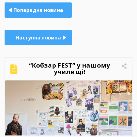
Навігація
Попередня новина
записів
Наступна новина
“Кобзар FEST” у нашому
училищі!