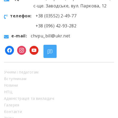
с-ще. Заводське, вул. Паркова, 12
телефон:
+38 (03552) 2-49-77
+38 (096) 42-93-282
e-mail:
chvpu_bill@ukr.net
facebook
instagram
youtube
Учням і педагогам
Вступникам
Новини
НПЦ
Адміністрація та викладачі
Галерея
Контакти