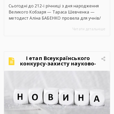
Сьогодні до 212-ї річниці з дня народження
Великого Кобзаря — Тараса Шевченка —
методист Аліна БАБЕНКО провела для учнів/
учениць і педагогів нашого навчального
Читати детальніше
закладу інтерактивний захід «Кобзар
FEST».Фестиваль відбувся в теплій, творчій та
натхненній атмосфері. Учасники активно
долучалися до вікторин «Правда чи міф» та
«Впізнай твір Великого Поета», декламували
І етап Всеукраїнського
поезії, а також разом виконали безсмертний
конкурсу-захисту науково-
[…]
дослідницьких робіт учнів-
членів МАН