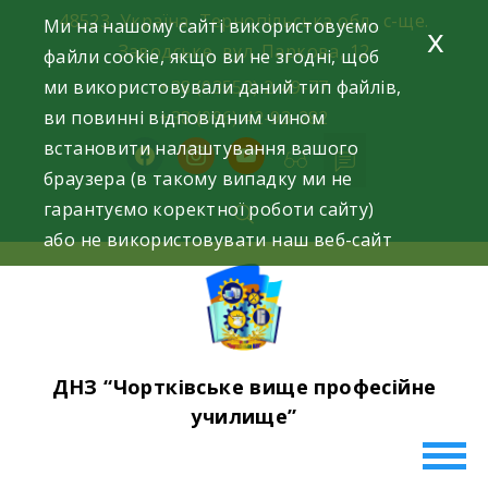
Skip
48523, Україна, Тернопільська обл., с-ще.
Ми на нашому сайті використовуємо
x
to
Заводське, вул. Паркова, 12
файли cookie, якщо ви не згодні, щоб
content
ми використовували даний тип файлів,
+38 (03552) 2-49-77
ви повинні відповідним чином
+38 (096) 42-93-282
встановити налаштування вашого
facebook
instagram
youtube
браузера (в такому випадку ми не
гарантуємо коректної роботи сайту)
або не використовувати наш веб-сайт
ДНЗ “Чортківське вище професійне
училище”