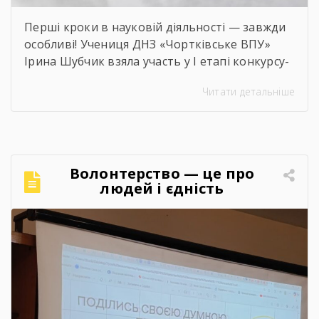
Перші кроки в науковій діяльності — завжди
особливі! Учениця ДНЗ «Чортківське ВПУ»
Ірина Шубчик взяла участь у І етапі конкурсу-
захисту науково-дослідницьких робіт на тему:
Читати детальніше
«Сучасний стан та перспективи розвитку
сільського господарства Чортківського
району».Дослідження виконане під
керівництвом Світлани Волощук і
вирізняється актуальністю теми, ґрунтовним
Волонтерство — це про
аналізом та прагненням осмислити сучасні
людей і єдність
виклики й перспективи розвитку аграрної
сфери Чортківського […]