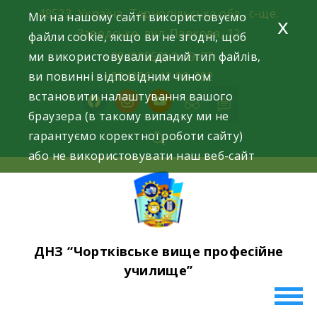
Skip
48523, Україна, Тернопільська обл., с-ще.
Ми на нашому сайті використовуємо
x
to
Заводське, вул. Паркова, 12
файли cookie, якщо ви не згодні, щоб
content
ми використовували даний тип файлів,
+38 (03552) 2-49-77
ви повинні відповідним чином
+38 (096) 42-93-282
встановити налаштування вашого
facebook
instagram
youtube
браузера (в такому випадку ми не
гарантуємо коректної роботи сайту)
або не використовувати наш веб-сайт
ДНЗ “Чортківське вище професійне
училище”