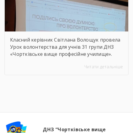
Класний керівник Світлана Волощук провела
Урок волонтерства для учнів 31 групи ДНЗ
«Чортківське вище професійне училище».
Навіть погодні умови не стали на заваді —
Читати детальніше
урок відбувся онлайн, у живому спілкуванні, з
щирими розмовами про підтримку,
відповідальність і силу маленьких добрих
справ. Як завжди, на допомогу прийшли
колеги — Віктор Дудяк та Юрій Шамрило,
довівши, що […]
ДНЗ “Чортківське вище