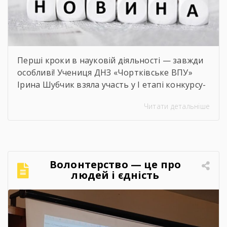
Перші кроки в науковій діяльності — завжди
особливі! Учениця ДНЗ «Чортківське ВПУ»
Ірина Шубчик взяла участь у І етапі конкурсу-
захисту науково-дослідницьких робіт на тему:
Читати детальніше
«Сучасний стан та перспективи розвитку
сільського господарства Чортківського
району».Дослідження виконане під
керівництвом Світлани Волощук і
вирізняється актуальністю теми, ґрунтовним
Волонтерство — це про
аналізом та прагненням осмислити сучасні
людей і єдність
виклики й перспективи розвитку аграрної
сфери Чортківського […]