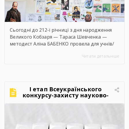
Сьогодні до 212-ї річниці з дня народження
Великого Кобзаря — Тараса Шевченка —
методист Аліна БАБЕНКО провела для учнів/
учениць і педагогів нашого навчального
Читати детальніше
закладу інтерактивний захід «Кобзар
FEST».Фестиваль відбувся в теплій, творчій та
натхненній атмосфері. Учасники активно
долучалися до вікторин «Правда чи міф» та
«Впізнай твір Великого Поета», декламували
І етап Всеукраїнського
поезії, а також разом виконали безсмертний
конкурсу-захисту науково-
[…]
дослідницьких робіт учнів-
членів МАН