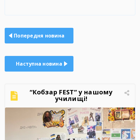
Навігація
Попередня новина
записів
Наступна новина
“Кобзар FEST” у нашому
училищі!