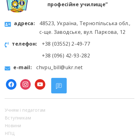
професійне училище”
aдресa:
48523, Україна, Тернопільська обл.,
с-ще. Заводське, вул. Паркова, 12
телефон:
+38 (03552) 2-49-77
+38 (096) 42-93-282
e-mail:
chvpu_bill@ukr.net
facebook
instagram
youtube
Учням і педагогам
Вступникам
Новини
НПЦ