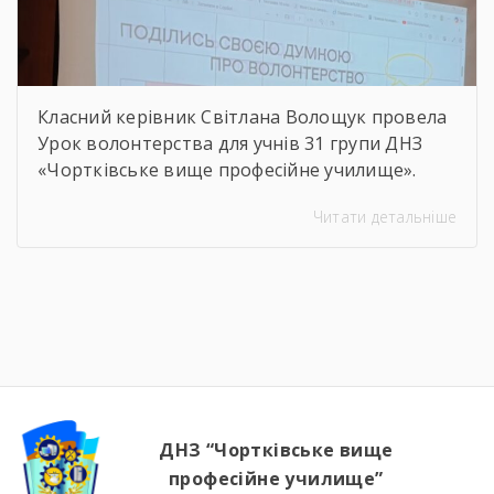
Класний керівник Світлана Волощук провела
Урок волонтерства для учнів 31 групи ДНЗ
«Чортківське вище професійне училище».
Навіть погодні умови не стали на заваді —
Читати детальніше
урок відбувся онлайн, у живому спілкуванні, з
щирими розмовами про підтримку,
відповідальність і силу маленьких добрих
справ. Як завжди, на допомогу прийшли
колеги — Віктор Дудяк та Юрій Шамрило,
довівши, що […]
ДНЗ “Чортківське вище
професійне училище”