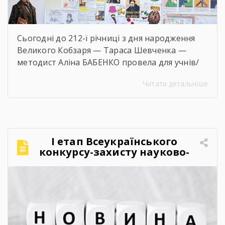
Сьогодні до 212-ї річниці з дня народження
Великого Кобзаря — Тараса Шевченка —
методист Аліна БАБЕНКО провела для учнів/
учениць і педагогів нашого навчального
Читати детальніше
закладу інтерактивний захід «Кобзар
FEST».Фестиваль відбувся в теплій, творчій та
натхненній атмосфері. Учасники активно
долучалися до вікторин «Правда чи міф» та
«Впізнай твір Великого Поета», декламували
І етап Всеукраїнського
поезії, а також разом виконали безсмертний
конкурсу-захисту науково-
[…]
дослідницьких робіт учнів-
членів МАН