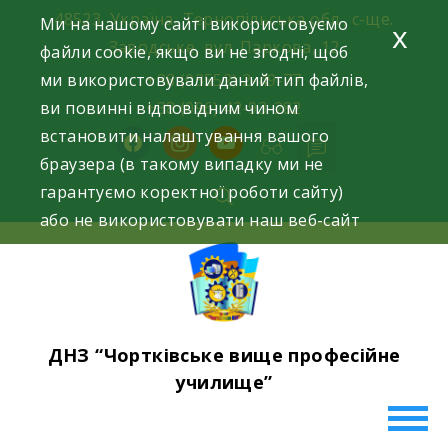
Skip
48523, Україна, Тернопільська обл., с-ще.
Ми на нашому сайті використовуємо
x
to
Заводське, вул. Паркова, 12
файли cookie, якщо ви не згодні, щоб
content
ми використовували даний тип файлів,
+38 (03552) 2-49-77
ви повинні відповідним чином
+38 (096) 42-93-282
встановити налаштування вашого
facebook
instagram
youtube
браузера (в такому випадку ми не
гарантуємо коректної роботи сайту)
або не використовувати наш веб-сайт
ДНЗ “Чортківське вище професійне
училище”