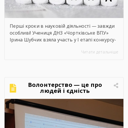
Перші кроки в науковій діяльності — завжди
особливі! Учениця ДНЗ «Чортківське ВПУ»
Ірина Шубчик взяла участь у І етапі конкурсу-
захисту науково-дослідницьких робіт на тему:
Читати детальніше
«Сучасний стан та перспективи розвитку
сільського господарства Чортківського
району».Дослідження виконане під
керівництвом Світлани Волощук і
вирізняється актуальністю теми, ґрунтовним
Волонтерство — це про
аналізом та прагненням осмислити сучасні
людей і єдність
виклики й перспективи розвитку аграрної
сфери Чортківського […]