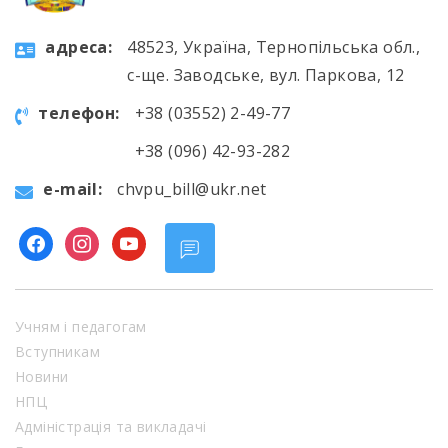
aдресa:
48523, Україна, Тернопільська обл.,
с-ще. Заводське, вул. Паркова, 12
телефон:
+38 (03552) 2-49-77
+38 (096) 42-93-282
e-mail:
chvpu_bill@ukr.net
facebook
instagram
youtube
Учням і педагогам
Вступникам
Новини
НПЦ
Адміністрація та викладачі