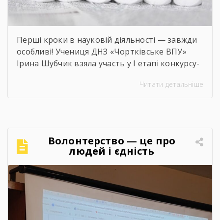
Перші кроки в науковій діяльності — завжди
особливі! Учениця ДНЗ «Чортківське ВПУ»
Ірина Шубчик взяла участь у І етапі конкурсу-
захисту науково-дослідницьких робіт на тему:
Читати детальніше
«Сучасний стан та перспективи розвитку
сільського господарства Чортківського
району».Дослідження виконане під
керівництвом Світлани Волощук і
вирізняється актуальністю теми, ґрунтовним
Волонтерство — це про
аналізом та прагненням осмислити сучасні
людей і єдність
виклики й перспективи розвитку аграрної
сфери Чортківського […]