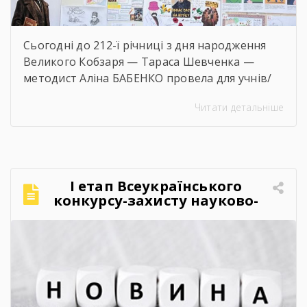
Сьогодні до 212-ї річниці з дня народження
Великого Кобзаря — Тараса Шевченка —
методист Аліна БАБЕНКО провела для учнів/
учениць і педагогів нашого навчального
Читати детальніше
закладу інтерактивний захід «Кобзар
FEST».Фестиваль відбувся в теплій, творчій та
натхненній атмосфері. Учасники активно
долучалися до вікторин «Правда чи міф» та
«Впізнай твір Великого Поета», декламували
І етап Всеукраїнського
поезії, а також разом виконали безсмертний
конкурсу-захисту науково-
[…]
дослідницьких робіт учнів-
членів МАН