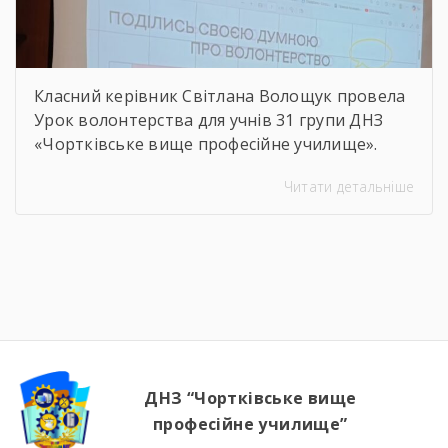
Класний керівник Світлана Волощук провела
Урок волонтерства для учнів 31 групи ДНЗ
«Чортківське вище професійне училище».
Навіть погодні умови не стали на заваді —
Читати детальніше
урок відбувся онлайн, у живому спілкуванні, з
щирими розмовами про підтримку,
відповідальність і силу маленьких добрих
справ. Як завжди, на допомогу прийшли
колеги — Віктор Дудяк та Юрій Шамрило,
довівши, що […]
ДНЗ “Чортківське вище
професійне училище”