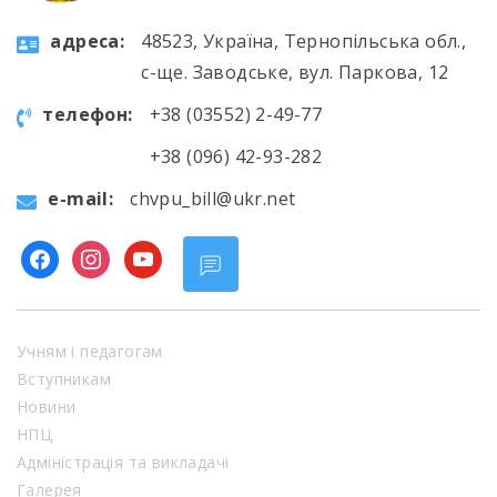
aдресa:
48523, Україна, Тернопільська обл.,
с-ще. Заводське, вул. Паркова, 12
телефон:
+38 (03552) 2-49-77
+38 (096) 42-93-282
e-mail:
chvpu_bill@ukr.net
facebook
instagram
youtube
Учням і педагогам
Вступникам
Новини
НПЦ
Адміністрація та викладачі
Галерея