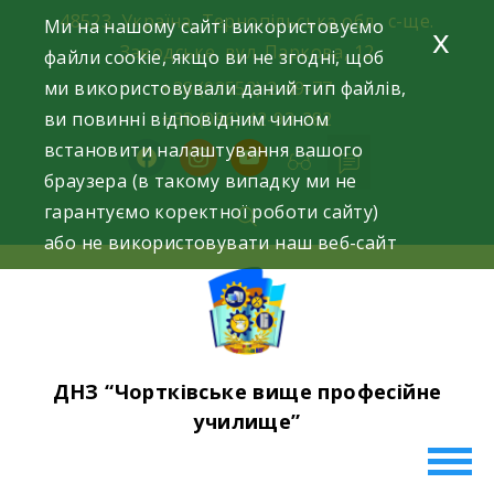
Skip
48523, Україна, Тернопільська обл., с-ще.
Ми на нашому сайті використовуємо
x
to
Заводське, вул. Паркова, 12
файли cookie, якщо ви не згодні, щоб
content
ми використовували даний тип файлів,
+38 (03552) 2-49-77
ви повинні відповідним чином
+38 (096) 42-93-282
встановити налаштування вашого
facebook
instagram
youtube
браузера (в такому випадку ми не
гарантуємо коректної роботи сайту)
або не використовувати наш веб-сайт
ДНЗ “Чортківське вище професійне
училище”