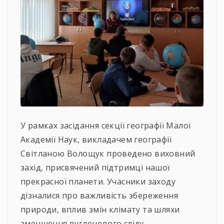
У рамках засідання секції географії Малої
Академії Наук, викладачем географії
Світланою Волощук проведено виховний
захід, присвячений підтримці нашої
прекрасної планети. Учасники заходу
дізналися про важливість збереження
природи, вплив змін клімату та шляхи
зменшення вуглецевого сліду.