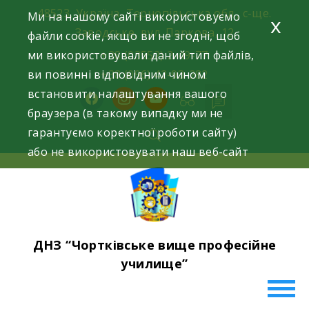
Skip
48523, Україна, Тернопільська обл., с-ще.
Ми на нашому сайті використовуємо
x
to
Заводське, вул. Паркова, 12
файли cookie, якщо ви не згодні, щоб
content
ми використовували даний тип файлів,
+38 (03552) 2-49-77
ви повинні відповідним чином
+38 (096) 42-93-282
встановити налаштування вашого
facebook
instagram
youtube
браузера (в такому випадку ми не
гарантуємо коректної роботи сайту)
або не використовувати наш веб-сайт
ДНЗ “Чортківське вище професійне
училище”