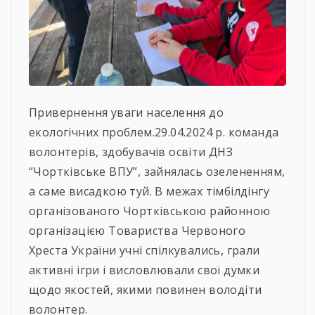
Привернення уваги населення до
екологічних проблем.29.04.2024 р. команда
волонтерів, здобувачів освіти ДНЗ
“Чортківське ВПУ”, зайнялась озелененням,
а саме висадкою туй. В межах тімбілдінгу
організованого Чортківською районною
організацією Товариства Червоного
Хреста України учні спілкувались, грали
активні ігри і висловлювали свої думки
щодо якостей, якими повинен володіти
волонтер.