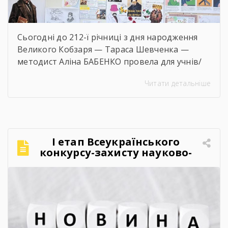
Сьогодні до 212-ї річниці з дня народження
Великого Кобзаря — Тараса Шевченка —
методист Аліна БАБЕНКО провела для учнів/
учениць і педагогів нашого навчального
Читати детальніше
закладу інтерактивний захід «Кобзар
FEST».Фестиваль відбувся в теплій, творчій та
натхненній атмосфері. Учасники активно
долучалися до вікторин «Правда чи міф» та
«Впізнай твір Великого Поета», декламували
І етап Всеукраїнського
поезії, а також разом виконали безсмертний
конкурсу-захисту науково-
[…]
дослідницьких робіт учнів-
членів МАН