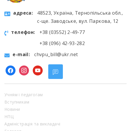
aдресa:
48523, Україна, Тернопільська обл.,
с-ще. Заводське, вул. Паркова, 12
телефон:
+38 (03552) 2-49-77
+38 (096) 42-93-282
e-mail:
chvpu_bill@ukr.net
facebook
instagram
youtube
Учням і педагогам
Вступникам
Новини
НПЦ
Адміністрація та викладачі