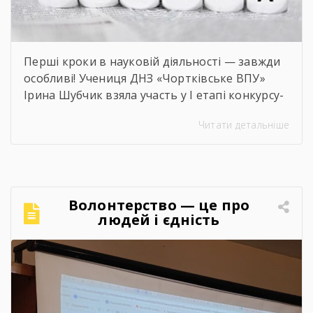
Перші кроки в науковій діяльності — завжди
особливі! Учениця ДНЗ «Чортківське ВПУ»
Ірина Шубчик взяла участь у І етапі конкурсу-
захисту науково-дослідницьких робіт на тему:
Читати детальніше
«Сучасний стан та перспективи розвитку
сільського господарства Чортківського
району».Дослідження виконане під
керівництвом Світлани Волощук і
вирізняється актуальністю теми, ґрунтовним
Волонтерство — це про
аналізом та прагненням осмислити сучасні
людей і єдність
виклики й перспективи розвитку аграрної
сфери Чортківського […]