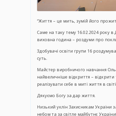
“Життя – це мить, зумій його прожи
Саме на таку тему 16.02.2024 року 
виховна година – роздуми про покл
Здобувачі освіти групи 16 роздумувал
суть.
Майстер виробничого навчання Ольг
найвеличніше відкриття – відкрити т
реалізувати себе в миті життя в світ
Дякуємо Богу за дар життя.
Низький уклін Захисникам України з
небом та за світле майбутнє України