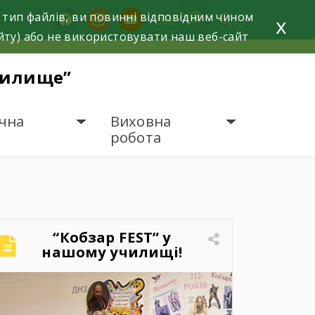
 тип файлів, ви повинні відповідним чином
facebook
instagram
youtube
x
йту) або не використовувати наш веб-сайт
чилище”
чна
Виховна
робота
“Кобзар FEST” у
нашому училищі!