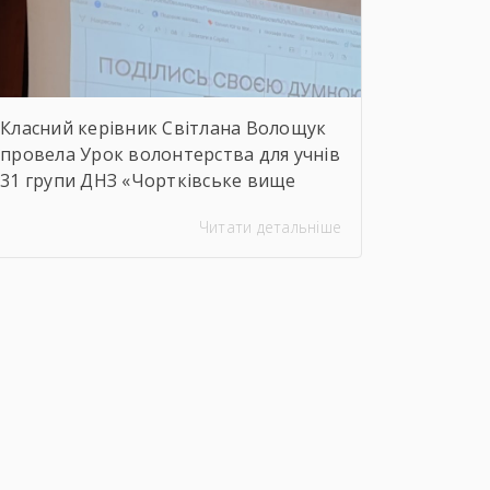
сфери Чортківського […]
Класний керівник Світлана Волощук
провела Урок волонтерства для учнів
31 групи ДНЗ «Чортківське вище
професійне училище». Навіть погодні
Читати детальніше
умови не стали на заваді — урок
відбувся онлайн, у живому
спілкуванні, з щирими розмовами
про підтримку, відповідальність і
силу маленьких добрих справ. Як
завжди, на допомогу прийшли колеги
— Віктор Дудяк та Юрій Шамрило,
довівши, що […]