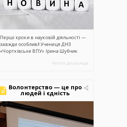
Перші кроки в науковій діяльності —
завжди особливі! Учениця ДНЗ
«Чортківське ВПУ» Ірина Шубчик
взяла участь у І етапі конкурсу-
Читати детальніше
захисту науково-дослідницьких робіт
на тему: «Сучасний стан та
перспективи розвитку сільського
господарства Чортківського
Волонтерство — це про
району».Дослідження виконане під
людей і єдність
керівництвом Світлани Волощук і
вирізняється актуальністю теми,
ґрунтовним аналізом та прагненням
осмислити сучасні виклики й
перспективи розвитку аграрної