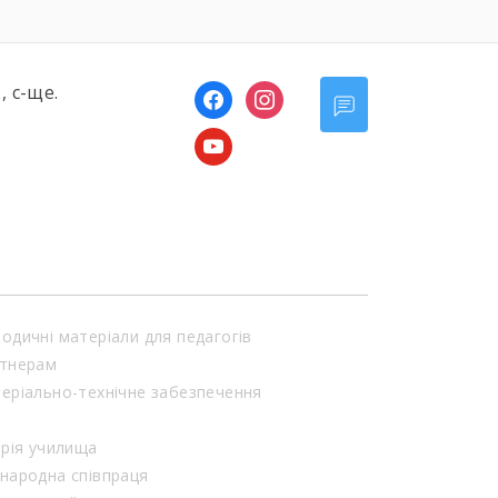
, с-ще.
facebook
instagram
youtube
одичні матеріали для педагогів
тнерам
еріально-технічне забезпечення
орія училища
народна співпраця