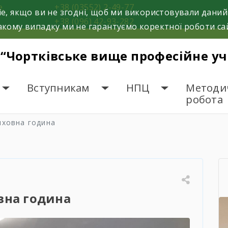
е.
+38 (03552) 2-49-77
e, якщо ви не згодні, щоб ми використовували даний
+38 (096) 42-93-282
кому випадку ми не гарантуємо коректної роботи са
 “Чортківське вище професійне у
Вступникам
НПЦ
Методи
робота
иховна година
вна година