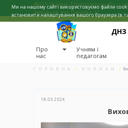
Skip
48523, Україна, Тернопільська обл., с-щ
Ми на нашому сайті використовуємо файли cooki
to
Заводське, вул. Паркова, 12
встановити налаштування вашого браузера (в та
content
ДНЗ
Про
Учням і
нас
педагогам
ГОЛОВНА
НОВИНИ
В
18.03.2024
Вихо