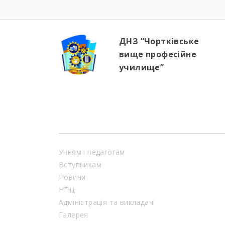
ДНЗ “Чортківське
вище професійне
училище”
Учням і педагогам
Вступникам
Новини
НПЦ
Адміністрація та викладачі
Галерея