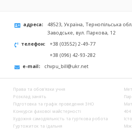
aдресa:
48523, Україна, Тернопільська обл.
Заводське, вул. Паркова, 12
телефон:
+38 (03552) 2-49-77
+38 (096) 42-93-282
e-mail:
chvpu_bill@ukr.net
Права та обов’язки учня
Мет
Розклад занять
Пар
Підготовка та графік проведення ЗНО
Мат
Конкурси фахової майстерності
404
Художня самодіяльність та гурткова робота
Іст
Гуртожиток та їдальня
Між