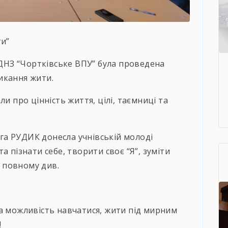
ти”
в ДНЗ “Чортківське ВПУ” була проведена
икання жити.
и про цінність життя, цілі, таємниці та
а РУДИК донесла учнівській молоді
а пізнати себе, творити своє “Я”, зуміти
і повному див.
а можливість навчатися, жити під мирним
!