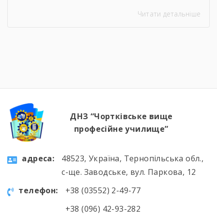
Навіть погодні умови не стали на заваді —
Читати детальніше
урок відбувся онлайн, у живому спілкуванні, з
щирими розмовами про підтримку,
відповідальність і силу маленьких добрих
справ. Як завжди, на допомогу прийшли
колеги — Віктор Дудяк та Юрій Шамрило,
довівши, що […]
ДНЗ “Чортківське вище
професійне училище”
aдресa:
48523, Україна, Тернопільська обл.,
с-ще. Заводське, вул. Паркова, 12
телефон:
+38 (03552) 2-49-77
+38 (096) 42-93-282