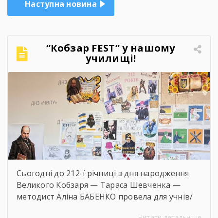
Наступна новина
“Кобзар FEST” у нашому
училищі!
Сьогодні до 212-ї річниці з дня народження
Великого Кобзаря — Тараса Шевченка —
методист Аліна БАБЕНКО провела для учнів/
учениць і педагогів нашого навчального
Читати детальніше