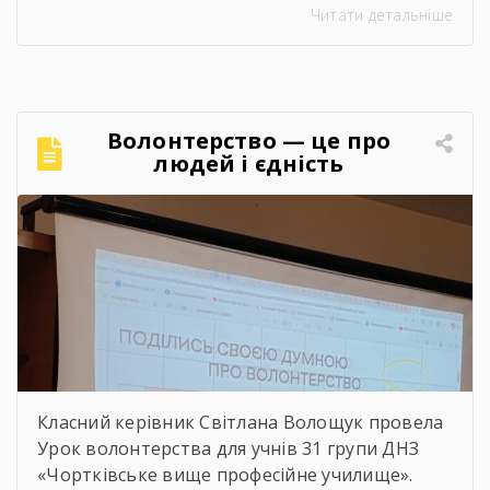
Читати детальніше
«Сучасний стан та перспективи розвитку
сільського господарства Чортківського
району».Дослідження виконане під
керівництвом Світлани Волощук і
вирізняється актуальністю теми, ґрунтовним
Волонтерство — це про
аналізом та прагненням осмислити сучасні
людей і єдність
виклики й перспективи розвитку аграрної
сфери Чортківського […]
Класний керівник Світлана Волощук провела
Урок волонтерства для учнів 31 групи ДНЗ
«Чортківське вище професійне училище».