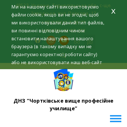
Skip
48523, Україна, Тернопільська обл., с-ще.
Ми на нашому сайті використовуємо
x
to
Заводське, вул. Паркова, 12
файли cookie, якщо ви не згодні, щоб
content
ми використовували даний тип файлів,
+38 (03552) 2-49-77
ви повинні відповідним чином
+38 (096) 42-93-282
встановити налаштування вашого
facebook
instagram
youtube
браузера (в такому випадку ми не
гарантуємо коректної роботи сайту)
або не використовувати наш веб-сайт
ДНЗ “Чортківське вище професійне
училище”