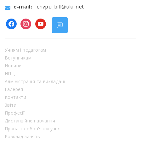
e-mail:
chvpu_bill@ukr.net
facebook
instagram
youtube
Учням і педагогам
Вступникам
Новини
НПЦ
Адміністрація та викладачі
Галерея
Контакти
Звіти
Професії
Дистанційне навчання
Права та обов’язки учня
Розклад занять