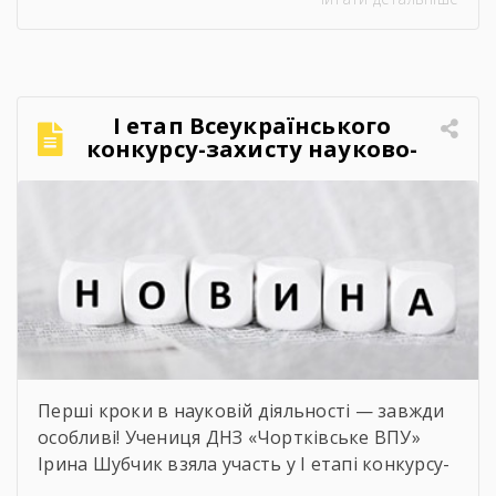
закладу інтерактивний захід «Кобзар
FEST».Фестиваль відбувся в теплій, творчій та
натхненній атмосфері. Учасники активно
долучалися до вікторин «Правда чи міф» та
«Впізнай твір Великого Поета», декламували
І етап Всеукраїнського
поезії, а також разом виконали безсмертний
конкурсу-захисту науково-
[…]
дослідницьких робіт учнів-
членів МАН
Перші кроки в науковій діяльності — завжди
особливі! Учениця ДНЗ «Чортківське ВПУ»
Ірина Шубчик взяла участь у І етапі конкурсу-
захисту науково-дослідницьких робіт на тему: