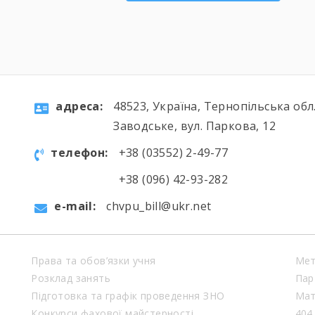
aдресa:
48523, Україна, Тернопільська обл.
Заводське, вул. Паркова, 12
телефон:
+38 (03552) 2-49-77
+38 (096) 42-93-282
e-mail:
chvpu_bill@ukr.net
Права та обов’язки учня
Мет
Розклад занять
Пар
Підготовка та графік проведення ЗНО
Мат
Конкурси фахової майстерності
404