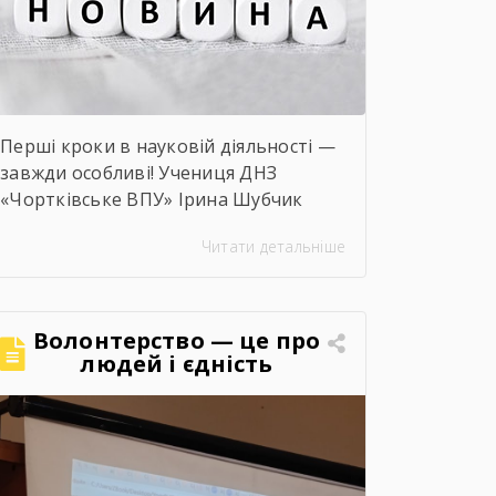
Перші кроки в науковій діяльності —
завжди особливі! Учениця ДНЗ
«Чортківське ВПУ» Ірина Шубчик
взяла участь у І етапі конкурсу-
Читати детальніше
захисту науково-дослідницьких робіт
на тему: «Сучасний стан та
перспективи розвитку сільського
господарства Чортківського
Волонтерство — це про
району».Дослідження виконане під
людей і єдність
керівництвом Світлани Волощук і
вирізняється актуальністю теми,
ґрунтовним аналізом та прагненням
осмислити сучасні виклики й
перспективи розвитку аграрної