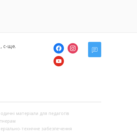
, с-ще.
facebook
instagram
youtube
одичні матеріали для педагогів
тнерам
еріально-технічне забезпечення