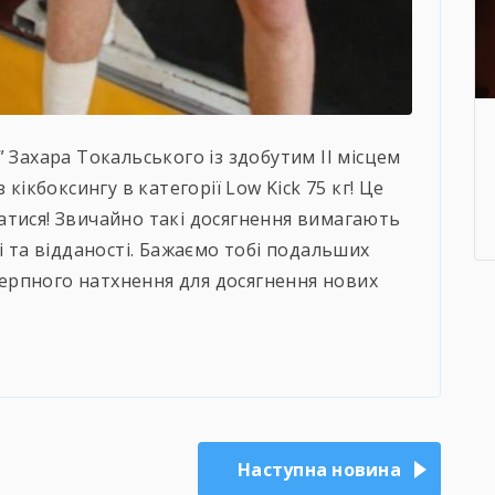
 Захара Токальського із здобутим ІІ місцем
 кікбоксингу в категорії Low Kick 75 кг! Це
атися! Звичайно такі досягнення вимагають
і та відданості. Бажаємо тобі подальших
ичерпного натхнення для досягнення нових
Наступна новина