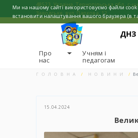
Skip
48523, Україна, Тернопільська обл., с-щ
Ми на нашому сайті використовуємо файли cooki
to
Заводське, вул. Паркова, 12
встановити налаштування вашого браузера (в та
content
ДНЗ
Про
Учням і
нас
педагогам
ГОЛОВНА
НОВИНИ
В
15.04.2024
Велик