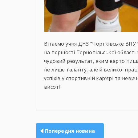
Вітаємо учня ДНЗ “Чортківське ВПУ ”
на першості Тернопільської області з
чудовий результат, яким варто пиш
не лише таланту, але й великої прац
успіхів у спортивній кар’єрі та нев
висот!
Навігація
записів
Попередня новина