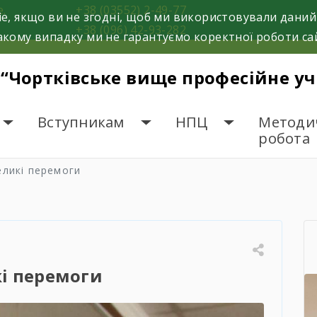
е.
+38 (03552) 2-49-77
e, якщо ви не згодні, щоб ми використовували даний
+38 (096) 42-93-282
кому випадку ми не гарантуємо коректної роботи са
 “Чортківське вище професійне у
Вступникам
НПЦ
Методи
робота
еликі перемоги
і перемоги