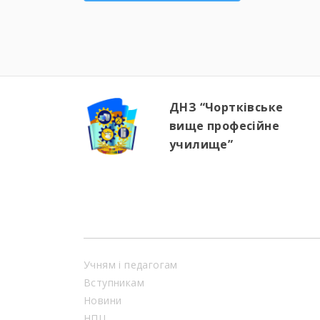
ДНЗ “Чортківське
вище професійне
училище”
Учням і педагогам
Вступникам
Новини
НПЦ