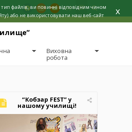
 тип файлів, ви повинні відповідним чином
facebook
instagram
youtube
x
йту) або не використовувати наш веб-сайт
чилище”
чна
Виховна
робота
“Кобзар FEST” у
нашому училищі!