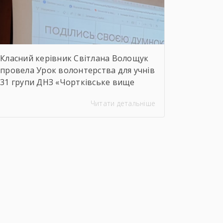
сфери Чортківського […]
Класний керівник Світлана Волощук
провела Урок волонтерства для учнів
31 групи ДНЗ «Чортківське вище
професійне училище». Навіть погодні
Читати детальніше
умови не стали на заваді — урок
відбувся онлайн, у живому
спілкуванні, з щирими розмовами
про підтримку, відповідальність і
силу маленьких добрих справ. Як
завжди, на допомогу прийшли колеги
— Віктор Дудяк та Юрій Шамрило,
довівши, що […]