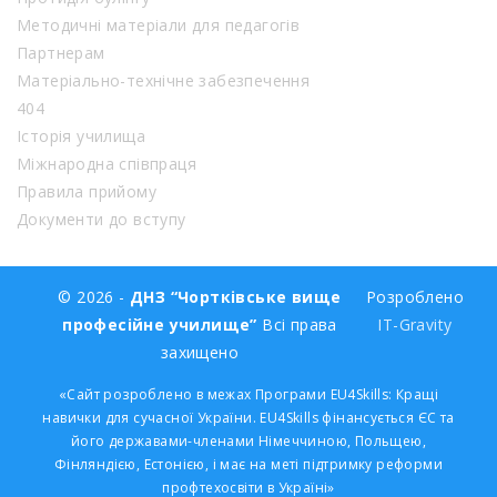
Методичні матеріали для педагогів
Партнерам
Матеріально-технічне забезпечення
404
Історія училища
Міжнародна співпраця
Правила прийому
Документи до вступу
© 2026 -
ДНЗ “Чортківське вище
Розроблено
професійне училище”
Всі права
IT-Gravity
захищено
«Сайт розроблено в межах Програми EU4Skills: Кращі
навички для сучасної України. EU4Skills фінансується ЄС та
його державами-членами Німеччиною, Польщею,
Фінляндією, Естонією, і має на меті підтримку реформи
профтехосвіти в Україні»