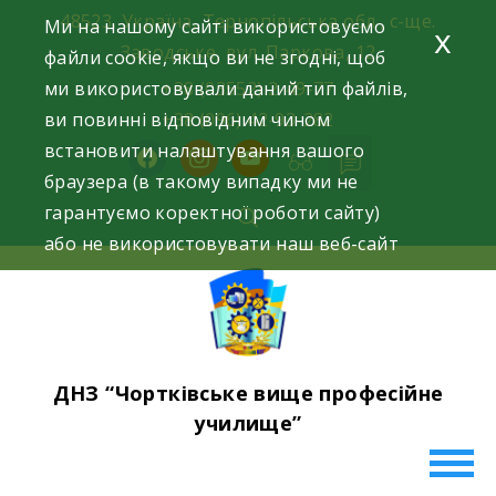
Skip
48523, Україна, Тернопільська обл., с-ще.
Ми на нашому сайті використовуємо
x
to
Заводське, вул. Паркова, 12
файли cookie, якщо ви не згодні, щоб
content
ми використовували даний тип файлів,
+38 (03552) 2-49-77
ви повинні відповідним чином
+38 (096) 42-93-282
встановити налаштування вашого
facebook
instagram
youtube
браузера (в такому випадку ми не
гарантуємо коректної роботи сайту)
або не використовувати наш веб-сайт
ДНЗ “Чортківське вище професійне
училище”