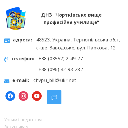
ДНЗ “Чортківське вище
професійне училище”
aдресa:
48523, Україна, Тернопільська обл.,
с-ще. Заводське, вул. Паркова, 12
телефон:
+38 (03552) 2-49-77
+38 (096) 42-93-282
e-mail:
chvpu_bill@ukr.net
facebook
instagram
youtube
Учням і педагогам
Вступникам