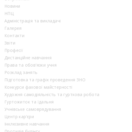
Новини
НПЦ
Адміністрація та викладачі
Галерея
Контакти
Звіти
Професії
Дистанційне навчання
Права та обов’язки учня
Розклад занять
Підготовка та графік проведення ЗНО
Конкурси фахової майстерності
Художня самодіяльність та гурткова робота
Гуртожиток та їдальня
Учнівське самоврядування
Центр кар’єри
Інклюзивне навчання
Протидія булінгу